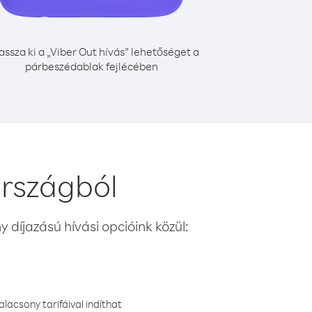
assza ki a „Viber Out hívás” lehetőséget a
párbeszédablak fejlécében
országból
 díjazású hívási opcióink közül:
lacsony tarifáival indíthat