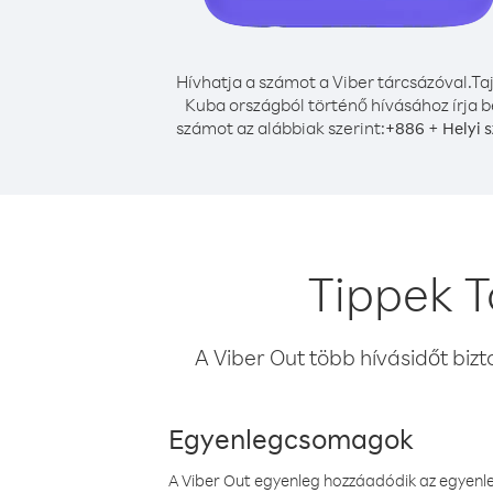
Hívhatja a számot a Viber tárcsázóval.
Ta
Kuba országból történő hívásához írja b
számot az alábbiak szerint:
+
+
886
Helyi 
Tippek T
A Viber Out több hívásidőt bizt
Egyenlegcsomagok
A Viber Out egyenleg hozzáadódik az egyenleg