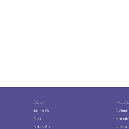
VIBER
VÁLLA
Jellemzők
A Viber
Blog
Márkak
Biztonság
Állások