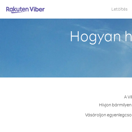
Letöltés
Hogyan h
A Vi
Hívjon bármilyen 
Vásároljon egyenlegcsom