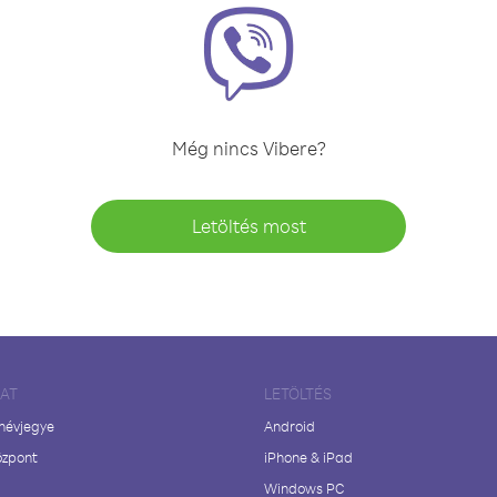
Még nincs Vibere?
Letöltés most
LAT
LETÖLTÉS
 névjegye
Android
özpont
iPhone & iPad
Windows PC