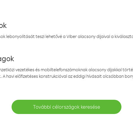
ok
k lebonyolítását teszi lehetővé a Viber alacsony díjaival a kiválas
magok
emzetközi vezetékes és mobiltelefonszámoknak alacsony díjakkal törté
. A havi előfizetéses konstrukcióval az eddigi hívásait olcsóbban bony
További célországok keresése