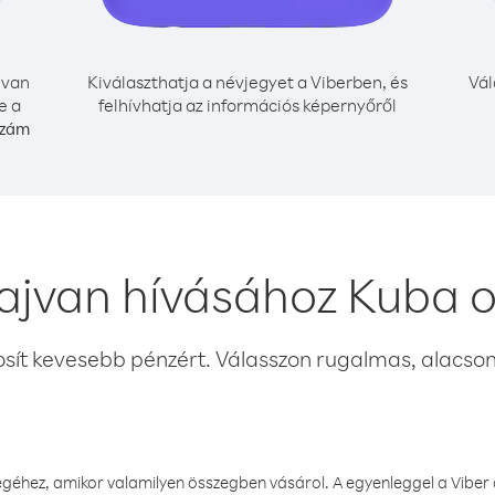
jvan
Kiválaszthatja a névjegyet a Viberben, és
Vál
e a
felhívhatja az információs képernyőről
szám
ajvan hívásához Kuba 
osít kevesebb pénzért. Válasszon rugalmas, alacsony
éhez, amikor valamilyen összegben vásárol. A egyenleggel a Viber a