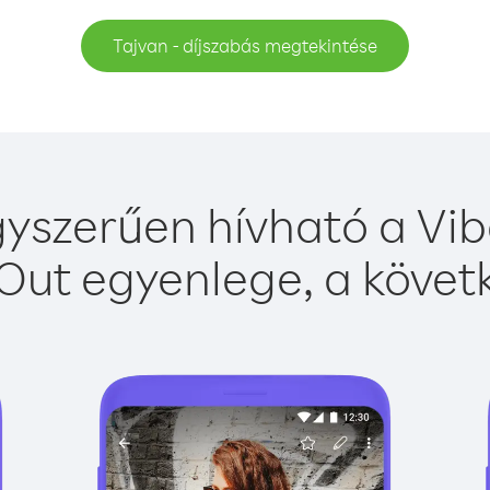
Tajvan - díjszabás megtekintése
yszerűen hívható a Vib
Out egyenlege, a követk