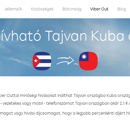
Jellemzők
Közösségek
Biztonság
Viber Out
Blog
ívható Tajvan Kuba 
ber Outtal minőségi hívásokat indíthat Tajvan országba Kuba orszá
- vezetékes vagy mobil - telefonszámot Tajvan országban akár 2.1 ¢ 
agot vagy hívási díjcsomagot, hogy a legjobb percenkénti díjért h