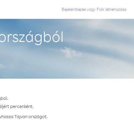
Bejelentkezés
vagy
Fiók létrehozása
országból
gból.
díjért percenként.
ívhassa Tajvan országot.