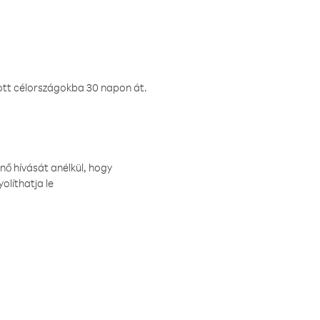
ztott célországokba 30 napon át.
nő hívását anélkül, hogy
olíthatja le