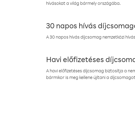
hívásokat a világ bármely országába.
30 napos hívás díjcsomag
A 30 napos hívás díjcsomag nemzetközi híváso
Havi előfizetéses díjcso
A havi előfizetéses díjcsomag biztosítja a n
bármikor is meg kellene újítani a díjcsomagot