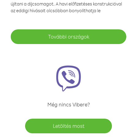
újítani a díjcsomagot. A havi előfizetéses konstrukcióval
az eddigi hívásait olcsóbban bonyolíthatja le
További országok
Még nincs Vibere?
Letöltés most