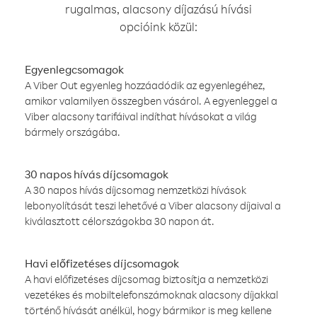
rugalmas, alacsony díjazású hívási
opcióink közül:
Egyenlegcsomagok
A Viber Out egyenleg hozzáadódik az egyenlegéhez,
amikor valamilyen összegben vásárol. A egyenleggel a
Viber alacsony tarifáival indíthat hívásokat a világ
bármely országába.
30 napos hívás díjcsomagok
A 30 napos hívás díjcsomag nemzetközi hívások
lebonyolítását teszi lehetővé a Viber alacsony díjaival a
kiválasztott célországokba 30 napon át.
Havi előfizetéses díjcsomagok
A havi előfizetéses díjcsomag biztosítja a nemzetközi
vezetékes és mobiltelefonszámoknak alacsony díjakkal
történő hívását anélkül, hogy bármikor is meg kellene