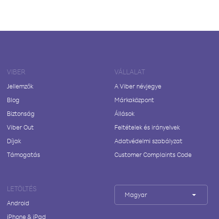
VIBER
VÁLLALAT
Jellemzők
A Viber névjegye
Blog
Márkaközpont
Biztonság
Állások
Viber Out
Feltételek és irányelvek
Díjak
Adatvédelmi szabályzat
Támogatás
Customer Complaints Code
LETÖLTÉS
Magyar
Android
iPhone & iPad