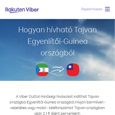
Bejelentkezés
Togg
navig
Hogyan hívható Tajvan
Egyenlítői-Guinea
országból
A Viber Outtal minőségi hívásokat indíthat Tajvan
országba Egyenlítői-Guinea országból.
Hívjon bármilyen -
vezetékes vagy mobil - telefonszámot Tajvan országban
akár 2.1 ¢ díjért percenként.