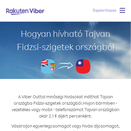
Bejelentkezés
Togg
navig
Hogyan hívható Tajvan
Fidzsi-szigetek országból
A Viber Outtal minőségi hívásokat indíthat Tajvan
országba Fidzsi-szigetek országból.
Hívjon bármilyen -
vezetékes vagy mobil - telefonszámot Tajvan országban
akár 2.1 ¢ díjért percenként.
Vásároljon egyenlegcsomagot vagy hívási díjcsomagot,