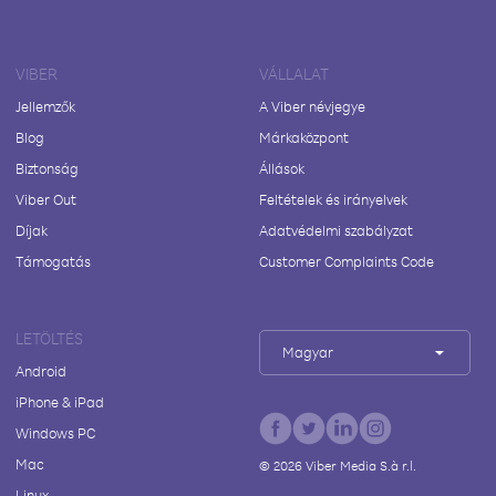
VIBER
VÁLLALAT
Jellemzők
A Viber névjegye
Blog
Márkaközpont
Biztonság
Állások
Viber Out
Feltételek és irányelvek
Díjak
Adatvédelmi szabályzat
Támogatás
Customer Complaints Code
LETÖLTÉS
Magyar
Android
iPhone & iPad
Windows PC
Mac
©
2026
Viber Media S.à r.l.
Linux