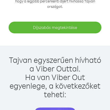
hogy a legjobb percenkénti díjért hívhassa Tajvan
országot.
Díjszabás megtekintése
Tajvan egyszerűen hívható
a Viber Outtal.
Ha van Viber Out
egyenlege, a következőket
teheti: