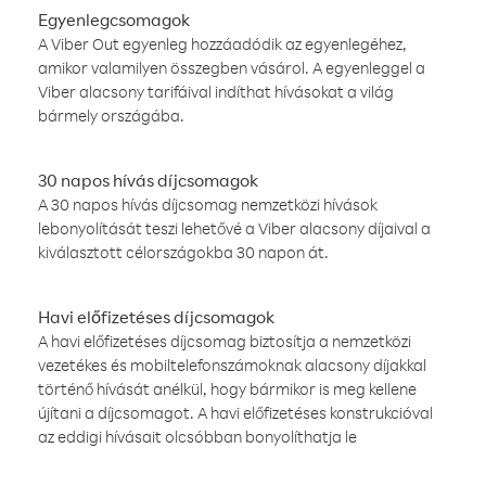
Egyenlegcsomagok
A Viber Out egyenleg hozzáadódik az egyenlegéhez,
amikor valamilyen összegben vásárol. A egyenleggel a
Viber alacsony tarifáival indíthat hívásokat a világ
bármely országába.
30 napos hívás díjcsomagok
A 30 napos hívás díjcsomag nemzetközi hívások
lebonyolítását teszi lehetővé a Viber alacsony díjaival a
kiválasztott célországokba 30 napon át.
Havi előfizetéses díjcsomagok
A havi előfizetéses díjcsomag biztosítja a nemzetközi
vezetékes és mobiltelefonszámoknak alacsony díjakkal
történő hívását anélkül, hogy bármikor is meg kellene
újítani a díjcsomagot. A havi előfizetéses konstrukcióval
az eddigi hívásait olcsóbban bonyolíthatja le