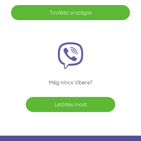
További országok
Még nincs Vibere?
Letöltés most