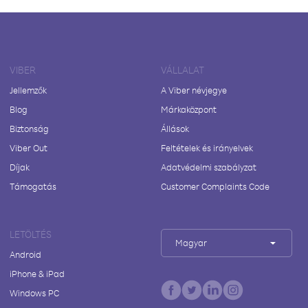
VIBER
VÁLLALAT
Jellemzők
A Viber névjegye
Blog
Márkaközpont
Biztonság
Állások
Viber Out
Feltételek és irányelvek
Díjak
Adatvédelmi szabályzat
Támogatás
Customer Complaints Code
LETÖLTÉS
Magyar
Android
iPhone & iPad
Windows PC