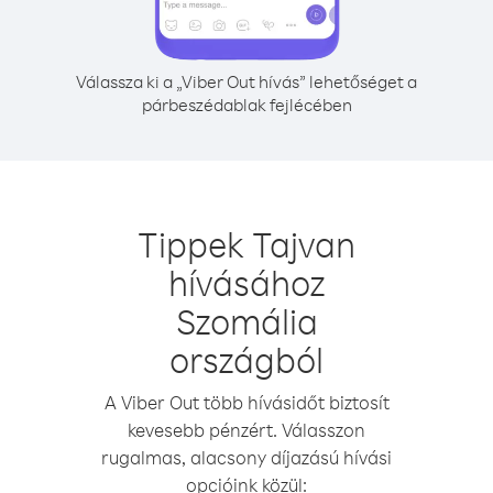
Válassza ki a „Viber Out hívás” lehetőséget a
párbeszédablak fejlécében
Tippek Tajvan
hívásához
Szomália
országból
A Viber Out több hívásidőt biztosít
kevesebb pénzért. Válasszon
rugalmas, alacsony díjazású hívási
opcióink közül: