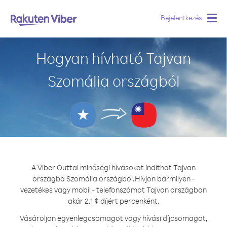
Bejelentkezés
Togg
navig
Hogyan hívható Tajvan
Szomália országból
A Viber Outtal minőségi hívásokat indíthat Tajvan
országba Szomália országból.
Hívjon bármilyen -
vezetékes vagy mobil - telefonszámot Tajvan országban
akár 2.1 ¢ díjért percenként.
Vásároljon egyenlegcsomagot vagy hívási díjcsomagot,