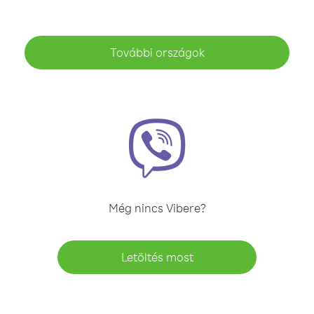
További országok
Még nincs Vibere?
Letöltés most