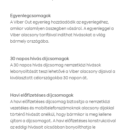
Egyenlegcsomagok
A Viber Out egyenleg hozzáadódik az egyenlegéhez,
amikor valamilyen összegben vásárol. A egyenleggel a
Viber alacsony tarifáival indíthat hívásokat a világ
bármely országába.
30 napos hívás díjcsomagok
A 30 napos hívás díjcsomag nemzetközi hívások
lebonyolítását teszi lehetővé a Viber alacsony díjaival a
kiválasztott célországokba 30 napon át.
Havi előfizetéses díjcsomagok
A havi előfizetéses díjcsomag biztosítja a nemzetközi
vezetékes és mobiltelefonszámoknak alacsony díjakkal
történő hívását anélkül, hogy bármikor is meg kellene
újítani a díjcsomagot. A havi előfizetéses konstrukcióval
az eddigi hívásait olcsóbban bonyolíthatja le