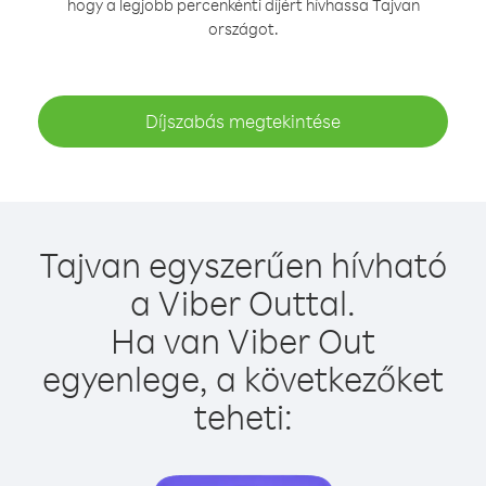
hogy a legjobb percenkénti díjért hívhassa Tajvan
országot.
Díjszabás megtekintése
Tajvan egyszerűen hívható
a Viber Outtal.
Ha van Viber Out
egyenlege, a következőket
teheti: