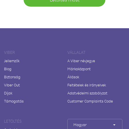
VIBER
VÁLLALAT
Jellemzők
A Viber névjegye
Blog
Márkaközpont
Biztonság
Állások
Viber Out
Feltételek és irányelvek
Díjak
Adatvédelmi szabályzat
Támogatás
Customer Complaints Code
LETÖLTÉS
Magyar