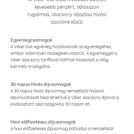
kevesebb pénzért. Válasszon
rugalmas, alacsony díjazású hívási
opcióink közül:
Egyenlegcsomagok
A Viber Out egyenleg hozzáadódik az egyenlegéhez,
amikor valamilyen összegben vásárol. A egyenleggel a
Viber alacsony tarifáival indíthat hívásokat a világ
bármely országába.
30 napos hívás díjcsomagok
A 30 napos hívás díjcsomag nemzetközi hívások
lebonyolítását teszi lehetővé a Viber alacsony díjaival a
kiválasztott célországokba 30 napon át.
Havi előfizetéses díjcsomagok
A havi előfizetéses díjcsomag biztosítja a nemzetközi