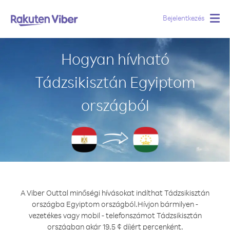
Bejelentkezés
Togg
navig
Hogyan hívható
Tádzsikisztán Egyiptom
országból
A Viber Outtal minőségi hívásokat indíthat Tádzsikisztán
országba Egyiptom országból.
Hívjon bármilyen -
vezetékes vagy mobil - telefonszámot Tádzsikisztán
országban akár 19.5 ¢ díjért percenként.