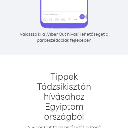
Válassza ki a „Viber Out hívás” lehetőséget a
párbeszédablak fejlécében
Tippek
Tádzsikisztán
hívásához
Egyiptom
országból
A Viber Out több hívásidőt biztosít