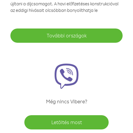
újítani a díjcsomagot. A havi előfizetéses konstrukcióval
az eddigi hívásait olcsóbban bonyolíthatja le
További országok
Még nincs Vibere?
Letöltés most