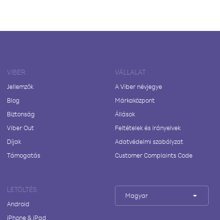
VIBER
VÁLLALAT
Jellemzők
A Viber névjegye
Blog
Márkaközpont
Biztonság
Állások
Viber Out
Feltételek és irányelvek
Díjak
Adatvédelmi szabályzat
Támogatás
Customer Complaints Code
LETÖLTÉS
Magyar
Android
iPhone & iPad