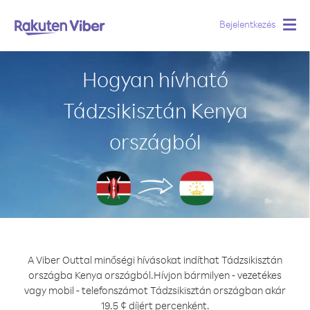
Bejelentkezés
Togg
navig
Hogyan hívható
Tádzsikisztán Kenya
országból
A Viber Outtal minőségi hívásokat indíthat Tádzsikisztán
országba Kenya országból.
Hívjon bármilyen - vezetékes
vagy mobil - telefonszámot Tádzsikisztán országban akár
19.5 ¢ díjért percenként.