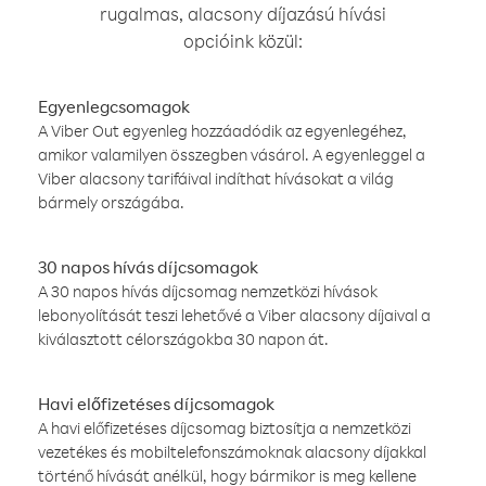
rugalmas, alacsony díjazású hívási
opcióink közül:
Egyenlegcsomagok
A Viber Out egyenleg hozzáadódik az egyenlegéhez,
amikor valamilyen összegben vásárol. A egyenleggel a
Viber alacsony tarifáival indíthat hívásokat a világ
bármely országába.
30 napos hívás díjcsomagok
A 30 napos hívás díjcsomag nemzetközi hívások
lebonyolítását teszi lehetővé a Viber alacsony díjaival a
kiválasztott célországokba 30 napon át.
Havi előfizetéses díjcsomagok
A havi előfizetéses díjcsomag biztosítja a nemzetközi
vezetékes és mobiltelefonszámoknak alacsony díjakkal
történő hívását anélkül, hogy bármikor is meg kellene