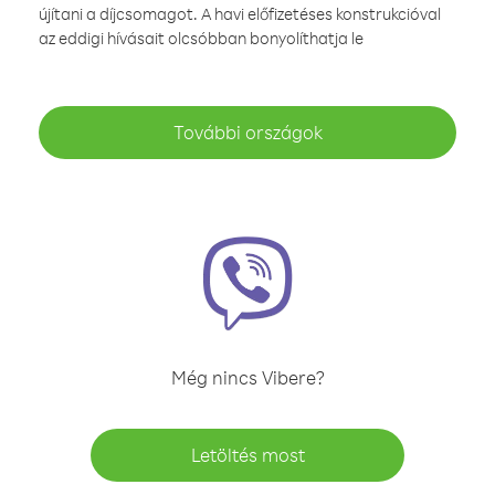
újítani a díjcsomagot. A havi előfizetéses konstrukcióval
az eddigi hívásait olcsóbban bonyolíthatja le
További országok
Még nincs Vibere?
Letöltés most