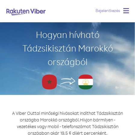
Bejelentkezés
Togg
navig
Hogyan hívható
Tádzsikisztán Marokkó
országból
A Viber Outtal minőségi hívásokat indíthat Tádzsikisztán
országba Marokkó országból.
Hívjon bármilyen -
vezetékes vagy mobil - telefonszámot Tádzsikisztán
országban akár 19.5 ¢ díjért percenként.