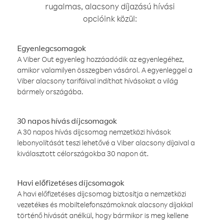
rugalmas, alacsony díjazású hívási
opcióink közül:
Egyenlegcsomagok
A Viber Out egyenleg hozzáadódik az egyenlegéhez,
amikor valamilyen összegben vásárol. A egyenleggel a
Viber alacsony tarifáival indíthat hívásokat a világ
bármely országába.
30 napos hívás díjcsomagok
A 30 napos hívás díjcsomag nemzetközi hívások
lebonyolítását teszi lehetővé a Viber alacsony díjaival a
kiválasztott célországokba 30 napon át.
Havi előfizetéses díjcsomagok
A havi előfizetéses díjcsomag biztosítja a nemzetközi
vezetékes és mobiltelefonszámoknak alacsony díjakkal
történő hívását anélkül, hogy bármikor is meg kellene