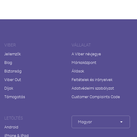
VIBER
VÁLLALAT
Jellemzők
A Viber névjegye
Blog
Márkaközpont
Biztonság
Állások
Viber Out
Feltételek és irányelvek
Díjak
Adatvédelmi szabályzat
Támogatás
Customer Complaints Code
LETÖLTÉS
Magyar
Android
iPhone & iPad