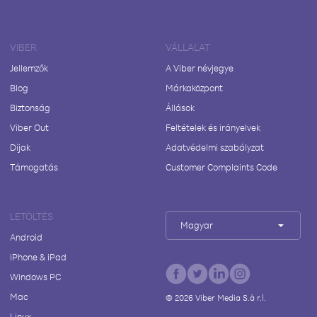
VIBER
VÁLLALAT
Jellemzők
A Viber névjegye
Blog
Márkaközpont
Biztonság
Állások
Viber Out
Feltételek és irányelvek
Díjak
Adatvédelmi szabályzat
Támogatás
Customer Complaints Code
LETÖLTÉS
Magyar
Android
iPhone & iPad
Windows PC
Mac
©
2026
Viber Media S.à r.l.
Linux