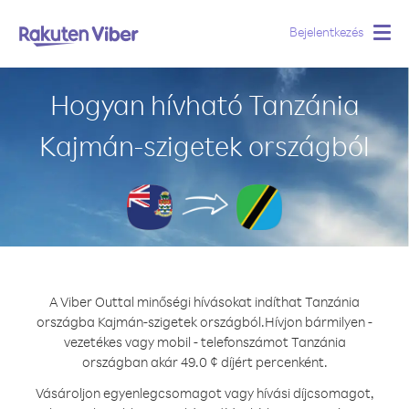
Bejelentkezés
Togg
navig
Hogyan hívható Tanzánia
Kajmán-szigetek országból
A Viber Outtal minőségi hívásokat indíthat Tanzánia
országba Kajmán-szigetek országból.
Hívjon bármilyen -
vezetékes vagy mobil - telefonszámot Tanzánia
országban akár 49.0 ¢ díjért percenként.
Vásároljon egyenlegcsomagot vagy hívási díjcsomagot,