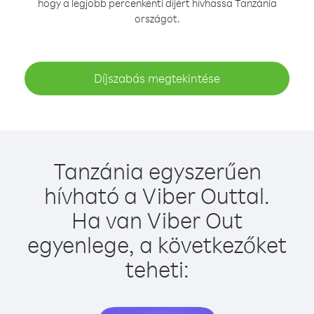
hogy a legjobb percenkénti díjért hívhassa Tanzánia
országot.
Díjszabás megtekintése
Tanzánia egyszerűen
hívható a Viber Outtal.
Ha van Viber Out
egyenlege, a következőket
teheti: