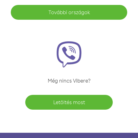
További országok
Még nincs Vibere?
Letöltés most