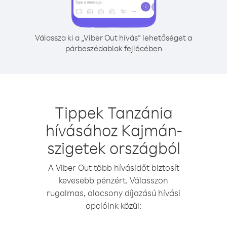
Válassza ki a „Viber Out hívás” lehetőséget a
párbeszédablak fejlécében
Tippek Tanzánia
hívásához Kajmán-
szigetek országból
A Viber Out több hívásidőt biztosít
kevesebb pénzért. Válasszon
rugalmas, alacsony díjazású hívási
opcióink közül: