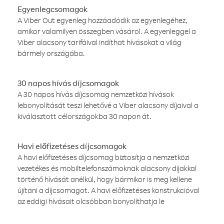
Egyenlegcsomagok
A Viber Out egyenleg hozzáadódik az egyenlegéhez,
amikor valamilyen összegben vásárol. A egyenleggel a
Viber alacsony tarifáival indíthat hívásokat a világ
bármely országába.
30 napos hívás díjcsomagok
A 30 napos hívás díjcsomag nemzetközi hívások
lebonyolítását teszi lehetővé a Viber alacsony díjaival a
kiválasztott célországokba 30 napon át.
Havi előfizetéses díjcsomagok
A havi előfizetéses díjcsomag biztosítja a nemzetközi
vezetékes és mobiltelefonszámoknak alacsony díjakkal
történő hívását anélkül, hogy bármikor is meg kellene
újítani a díjcsomagot. A havi előfizetéses konstrukcióval
az eddigi hívásait olcsóbban bonyolíthatja le