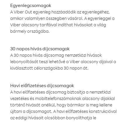
Egyenlegcsomagok
A Viber Out egyenleg hozzáadódik az egyenlegéhez,
amikor valamilyen összegben vásárol. A egyenleggel a
Viber alacsony tarifáival indíthat hívásokat a világ
bármely országába.
30 napos hívás díjcsomagok
A 30 napos hívás díjcsomag nemzetközi hívások
lebonyolítását teszi lehetővé a Viber alacsony díjaival a
kiválasztott célországokba 30 napon át.
Havi előfizetéses díjcsomagok
A havi előfizetéses díjcsomag biztosítja a nemzetközi
vezetékes és mobiltelefonszámoknak alacsony díjakkal
történő hívását anélkül, hogy bármikor is meg kellene
újítani a díjcsomagot. A havi előfizetéses konstrukcióval
az eddigi hívásait olcsóbban bonyolíthatja le