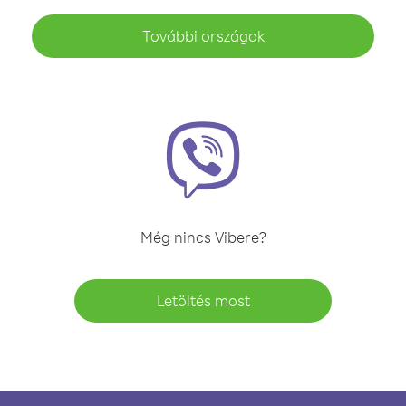
További országok
Még nincs Vibere?
Letöltés most