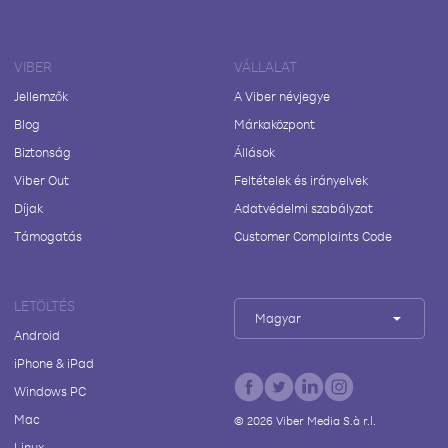
VIBER
VÁLLALAT
Jellemzők
A Viber névjegye
Blog
Márkaközpont
Biztonság
Állások
Viber Out
Feltételek és irányelvek
Díjak
Adatvédelmi szabályzat
Támogatás
Customer Complaints Code
LETÖLTÉS
Magyar
Android
iPhone & iPad
Windows PC
Mac
©
2026
Viber Media S.à r.l.
Linux