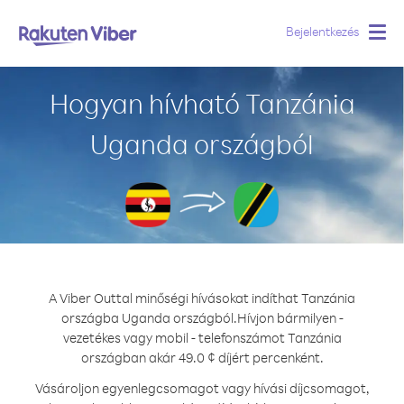
Bejelentkezés
Togg
navig
Hogyan hívható Tanzánia
Uganda országból
A Viber Outtal minőségi hívásokat indíthat Tanzánia
országba Uganda országból.
Hívjon bármilyen -
vezetékes vagy mobil - telefonszámot Tanzánia
országban akár 49.0 ¢ díjért percenként.
Vásároljon egyenlegcsomagot vagy hívási díjcsomagot,