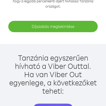
hogy a legjobb percenkénti díjért hívhassa Tanzánia
országot.
Díjszabás megtekintése
Tanzánia egyszerűen
hívható a Viber Outtal.
Ha van Viber Out
egyenlege, a következőket
teheti: