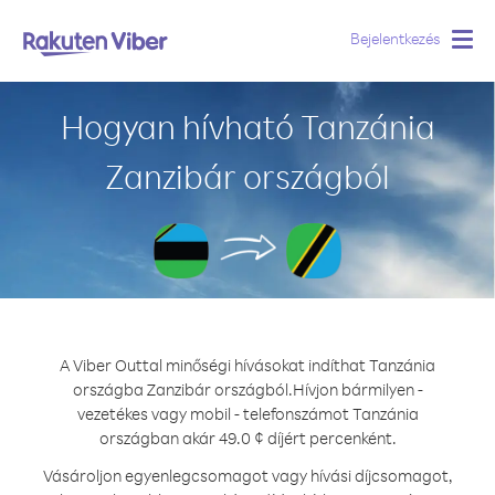
Bejelentkezés
Togg
navig
Hogyan hívható Tanzánia
Zanzibár országból
A Viber Outtal minőségi hívásokat indíthat Tanzánia
országba Zanzibár országból.
Hívjon bármilyen -
vezetékes vagy mobil - telefonszámot Tanzánia
országban akár 49.0 ¢ díjért percenként.
Vásároljon egyenlegcsomagot vagy hívási díjcsomagot,