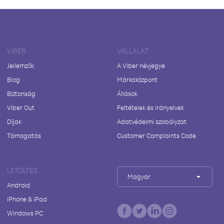
VIBER
VÁLLALAT
Jellemzők
A Viber névjegye
Blog
Márkaközpont
Biztonság
Állások
Viber Out
Feltételek és irányelvek
Díjak
Adatvédelmi szabályzat
Támogatás
Customer Complaints Code
LETÖLTÉS
Magyar
Android
iPhone & iPad
Windows PC