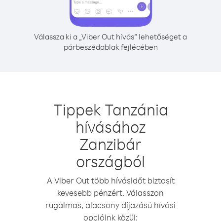
Válassza ki a „Viber Out hívás” lehetőséget a
párbeszédablak fejlécében
Tippek Tanzánia
hívásához
Zanzibár
országból
A Viber Out több hívásidőt biztosít
kevesebb pénzért. Válasszon
rugalmas, alacsony díjazású hívási
opcióink közül: