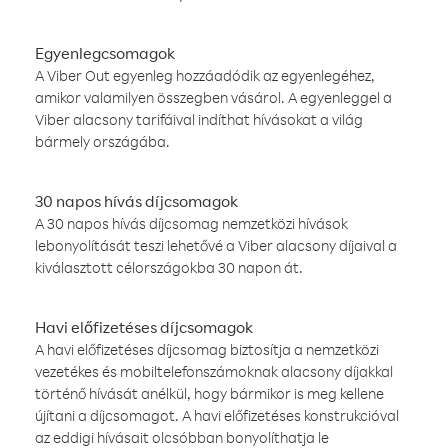
Egyenlegcsomagok
A Viber Out egyenleg hozzáadódik az egyenlegéhez,
amikor valamilyen összegben vásárol. A egyenleggel a
Viber alacsony tarifáival indíthat hívásokat a világ
bármely országába.
30 napos hívás díjcsomagok
A 30 napos hívás díjcsomag nemzetközi hívások
lebonyolítását teszi lehetővé a Viber alacsony díjaival a
kiválasztott célországokba 30 napon át.
Havi előfizetéses díjcsomagok
A havi előfizetéses díjcsomag biztosítja a nemzetközi
vezetékes és mobiltelefonszámoknak alacsony díjakkal
történő hívását anélkül, hogy bármikor is meg kellene
újítani a díjcsomagot. A havi előfizetéses konstrukcióval
az eddigi hívásait olcsóbban bonyolíthatja le