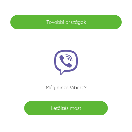
További országok
Még nincs Vibere?
Letöltés most