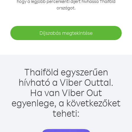
hogy a legjobb percenkénti díjért hívhassa Thaiföld
országot.
Díjszabás megtekintése
Thaiföld egyszerűen
hívható a Viber Outtal.
Ha van Viber Out
egyenlege, a következőket
teheti: