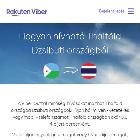
Bejelentkezés
Togg
navig
Hogyan hívható Thaiföld
Dzsibuti országból
A Viber Outtal minőségi hívásokat indíthat Thaiföld
országba Dzsibuti országból.
Hívjon bármilyen - vezetékes
vagy mobil - telefonszámot Thaiföld országban akár 5.3
¢ díjért percenként.
Vásároljon egyenlegcsomagot vagy hívási díjcsomagot,