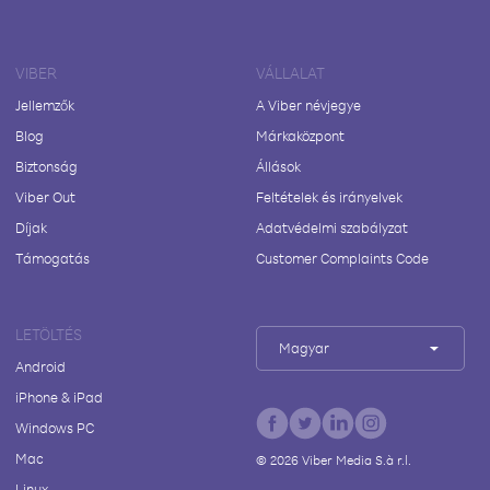
VIBER
VÁLLALAT
Jellemzők
A Viber névjegye
Blog
Márkaközpont
Biztonság
Állások
Viber Out
Feltételek és irányelvek
Díjak
Adatvédelmi szabályzat
Támogatás
Customer Complaints Code
LETÖLTÉS
Magyar
Android
iPhone & iPad
Windows PC
Mac
©
2026
Viber Media S.à r.l.
Linux