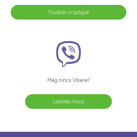
További országok
Még nincs Vibere?
Letöltés most