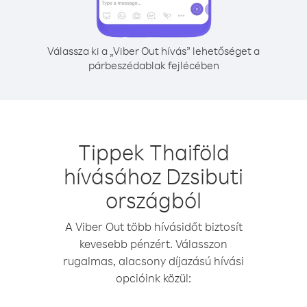
Válassza ki a „Viber Out hívás” lehetőséget a
párbeszédablak fejlécében
Tippek Thaiföld
hívásához Dzsibuti
országból
A Viber Out több hívásidőt biztosít
kevesebb pénzért. Válasszon
rugalmas, alacsony díjazású hívási
opcióink közül: