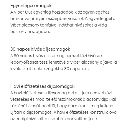
Egyenlegcsomagok
A Viber Out egyenleg hozzáadódik az egyenlegéhez,
amikor valamilyen összegben vásárol. A egyenleggel a
Viber alacsony tarifáival indíthat hívásokat a világ
bármely országába.
30 napos hívás díjcsomagok
A 30 napos hívás díjcsomag nemzetközi hívások
lebonyolítását teszi lehetővé a Viber alacsony díjaival a
kiválasztott célországokba 30 napon át.
Havi előfizetéses díjcsomagok
A havi előfizetéses díjcsomag biztosítja a nemzetközi
vezetékes és mobiltelefonszámoknak alacsony díjakkal
történő hívását anélkül, hogy bármikor is meg kellene
újítani a díjcsomagot. A havi előfizetéses konstrukcióval
az eddigi hívásait olcsóbban bonyolíthatja le