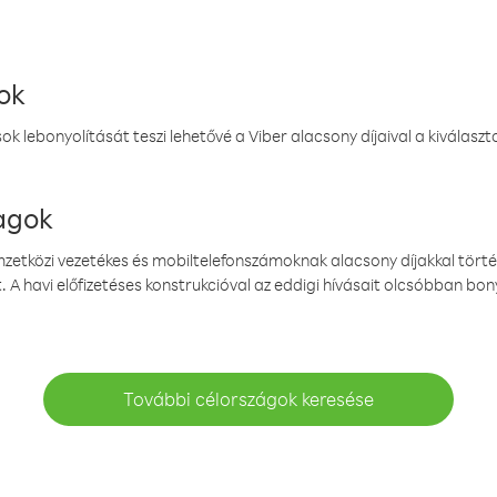
ok
k lebonyolítását teszi lehetővé a Viber alacsony díjaival a kiválas
magok
emzetközi vezetékes és mobiltelefonszámoknak alacsony díjakkal törté
. A havi előfizetéses konstrukcióval az eddigi hívásait olcsóbban bony
További célországok keresése