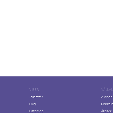
VIBER
VÁLLA
Jellemzők
A Viber
Blog
Márkak
Biztonság
Állások