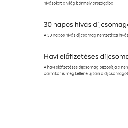
hívásokat a világ bármely országába.
30 napos hívás díjcsomag
A 30 napos hívás díjcsomag nemzetközi híváso
Havi előfizetéses díjcso
A havi előfizetéses díjcsomag biztosítja a n
bármikor is meg kellene újítani a díjcsomagot