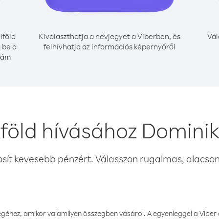
iföld
Kiválaszthatja a névjegyet a Viberben, és
Vál
 be a
felhívhatja az információs képernyőről
szám
föld hívásához Domini
osít kevesebb pénzért. Válasszon rugalmas, alacsony
éhez, amikor valamilyen összegben vásárol. A egyenleggel a Viber a