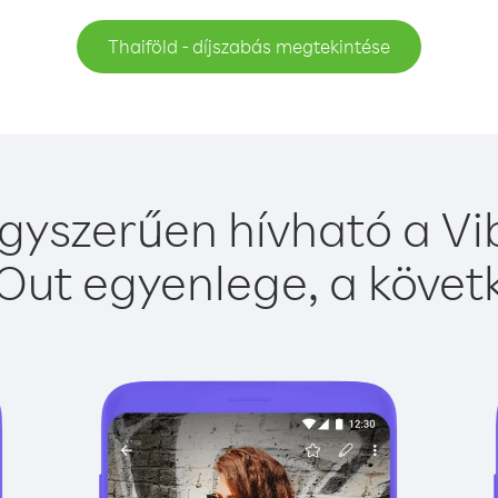
Thaiföld - díjszabás megtekintése
gyszerűen hívható a Vi
Out egyenlege, a követk