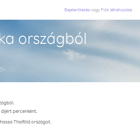
Bejelentkezés
vagy
Fiók létrehozása
ka országból
zágból.
 díjért percenként.
vhassa Thaiföld országot.