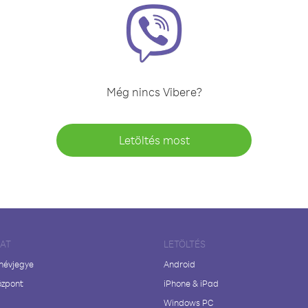
Még nincs Vibere?
Letöltés most
LAT
LETÖLTÉS
 névjegye
Android
özpont
iPhone & iPad
Windows PC