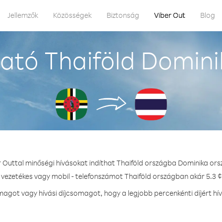
Jellemzők
Közösségek
Biztonság
Viber Out
Blog
ató Thaiföld Domini
r Outtal minőségi hívásokat indíthat Thaiföld országba Dominika ors
 vezetékes vagy mobil - telefonszámot Thaiföld országban akár 5.3 ¢
got vagy hívási díjcsomagot, hogy a legjobb percenkénti díjért hí