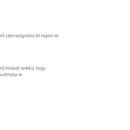
ztott célországokba 30 napon át.
nő hívását anélkül, hogy
olíthatja le