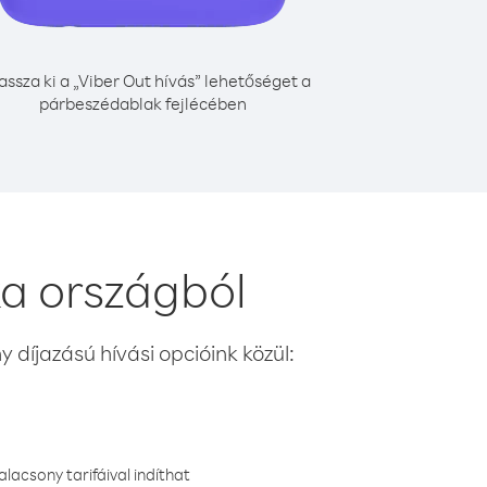
assza ki a „Viber Out hívás” lehetőséget a
párbeszédablak fejlécében
ka országból
 díjazású hívási opcióink közül:
lacsony tarifáival indíthat