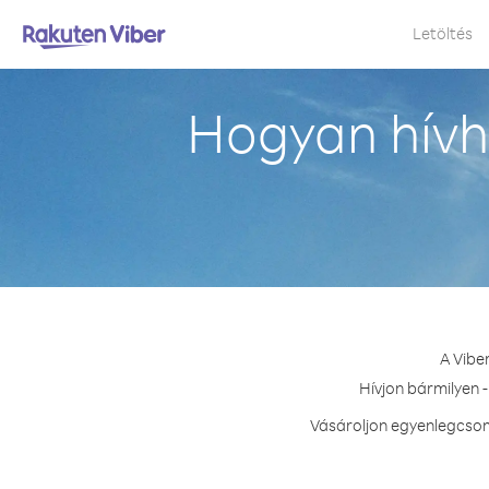
Letöltés
Hogyan hívh
A Vibe
Hívjon bármilyen -
Vásároljon egyenlegcsoma