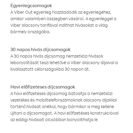
Egyenlegcsomagok
A Viber Out egyenleg hozzáadódik az egyenlegéhez,
amikor valamilyen összegben vásárol. A egyenleggel a
Viber alacsony tarifáival indíthat hívásokat a világ
bármely országába.
30 napos hívás díjcsomagok
A 30 napos hívás díjcsomag nemzetközi hívások
lebonyolítását teszi lehetővé a Viber alacsony díjaival a
kiválasztott célországokba 30 napon át.
Havi előfizetéses díjcsomagok
A havi előfizetéses díjcsomag biztosítja a nemzetközi
vezetékes és mobiltelefonszámoknak alacsony díjakkal
történő hívását anélkül, hogy bármikor is meg kellene
újítani a díjcsomagot. A havi előfizetéses konstrukcióval
az eddigi hívásait olcsóbban bonyolíthatja le