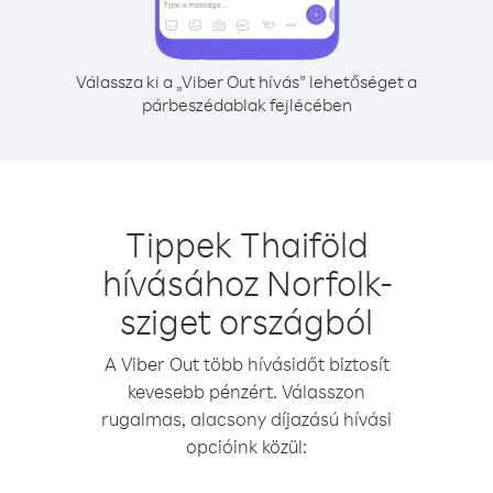
Válassza ki a „Viber Out hívás” lehetőséget a
párbeszédablak fejlécében
Tippek Thaiföld
hívásához Norfolk-
sziget országból
A Viber Out több hívásidőt biztosít
kevesebb pénzért. Válasszon
rugalmas, alacsony díjazású hívási
opcióink közül: