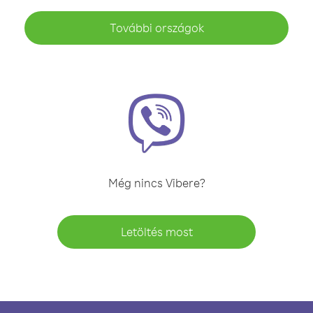
További országok
Még nincs Vibere?
Letöltés most