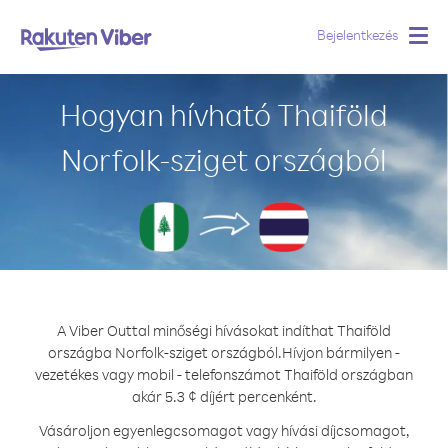
Bejelentkezés
Togg
navig
Hogyan hívható Thaiföld
Norfolk-sziget országból
A Viber Outtal minőségi hívásokat indíthat Thaiföld
országba Norfolk-sziget országból.
Hívjon bármilyen -
vezetékes vagy mobil - telefonszámot Thaiföld országban
akár 5.3 ¢ díjért percenként.
Vásároljon egyenlegcsomagot vagy hívási díjcsomagot,