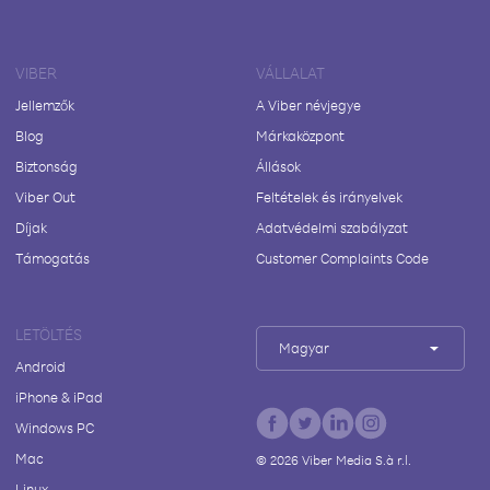
VIBER
VÁLLALAT
Jellemzők
A Viber névjegye
Blog
Márkaközpont
Biztonság
Állások
Viber Out
Feltételek és irányelvek
Díjak
Adatvédelmi szabályzat
Támogatás
Customer Complaints Code
LETÖLTÉS
Magyar
Android
iPhone & iPad
Windows PC
Mac
©
2026
Viber Media S.à r.l.
Linux