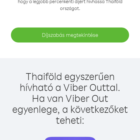
hogy a legjobb percenkénti díjért hívhassa Thaiföld
országot.
Díjszabás megtekintése
Thaiföld egyszerűen
hívható a Viber Outtal.
Ha van Viber Out
egyenlege, a következőket
teheti: