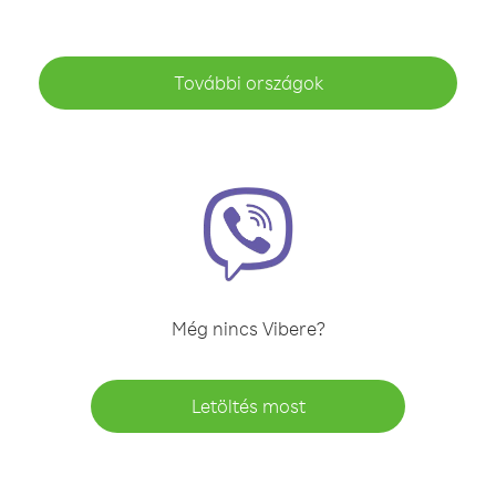
További országok
Még nincs Vibere?
Letöltés most