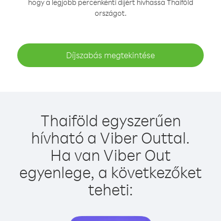
hogy a legjobb percenkénti díjért hívhassa Thaiföld
országot.
Díjszabás megtekintése
Thaiföld egyszerűen
hívható a Viber Outtal.
Ha van Viber Out
egyenlege, a következőket
teheti: