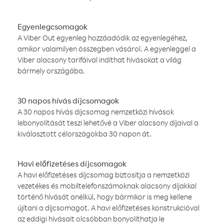
Egyenlegcsomagok
A Viber Out egyenleg hozzáadódik az egyenlegéhez,
amikor valamilyen összegben vásárol. A egyenleggel a
Viber alacsony tarifáival indíthat hívásokat a világ
bármely országába.
30 napos hívás díjcsomagok
A 30 napos hívás díjcsomag nemzetközi hívások
lebonyolítását teszi lehetővé a Viber alacsony díjaival a
kiválasztott célországokba 30 napon át.
Havi előfizetéses díjcsomagok
A havi előfizetéses díjcsomag biztosítja a nemzetközi
vezetékes és mobiltelefonszámoknak alacsony díjakkal
történő hívását anélkül, hogy bármikor is meg kellene
újítani a díjcsomagot. A havi előfizetéses konstrukcióval
az eddigi hívásait olcsóbban bonyolíthatja le