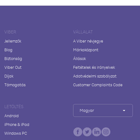
VIBER
VÁLLALAT
Jellemzők
A Viber névjegye
Blog
Márkaközpont
Biztonság
Állások
Viber Out
Feltételek és irányelvek
Díjak
Adatvédelmi szabályzat
Támogatás
Customer Complaints Code
LETÖLTÉS
Magyar
Android
iPhone & iPad
Windows PC