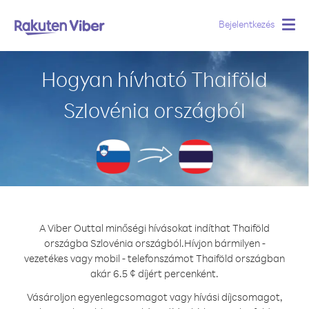
Bejelentkezés
Togg
navig
Hogyan hívható Thaiföld
Szlovénia országból
A Viber Outtal minőségi hívásokat indíthat Thaiföld
országba Szlovénia országból.
Hívjon bármilyen -
vezetékes vagy mobil - telefonszámot Thaiföld országban
akár 6.5 ¢ díjért percenként.
Vásároljon egyenlegcsomagot vagy hívási díjcsomagot,