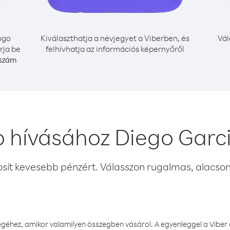
ogo
Kiválaszthatja a névjegyet a Viberben, és
Vál
rja be
felhívhatja az információs képernyőről
 szám
 hívásához Diego Garc
osít kevesebb pénzért. Válasszon rugalmas, alacsony
éhez, amikor valamilyen összegben vásárol. A egyenleggel a Viber a