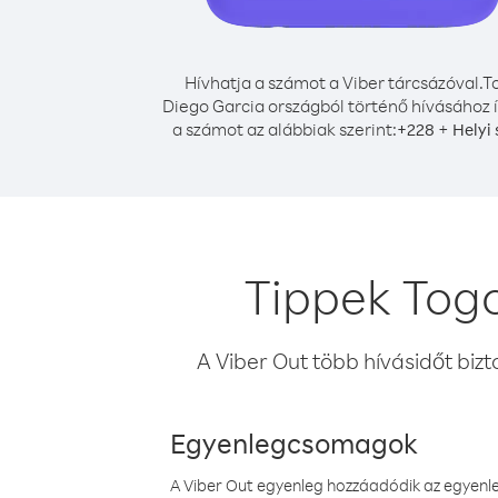
Hívhatja a számot a Viber tárcsázóval.
T
Diego Garcia országból történő hívásához í
a számot az alábbiak szerint:
+
+
228
Helyi
Tippek Togo
A Viber Out több hívásidőt bizt
Egyenlegcsomagok
A Viber Out egyenleg hozzáadódik az egyenleg