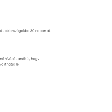
ztott célországokba 30 napon át.
nő hívását anélkül, hogy
olíthatja le