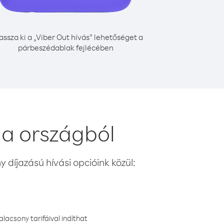
assza ki a „Viber Out hívás” lehetőséget a
párbeszédablak fejlécében
ia országból
 díjazású hívási opcióink közül:
lacsony tarifáival indíthat