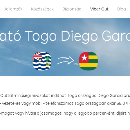
Jellemzők
Közösségek
Biztonság
Viber Out
Blog
ató Togo Diego Garc
 Outtal minőségi hívásokat indíthat Togo országba Diego Garcia or
- vezetékes vagy mobil - telefonszámot Togo országban akár 55.0 ¢ 
magot vagy hívási díjcsomagot, hogy a legjobb percenkénti díjért 