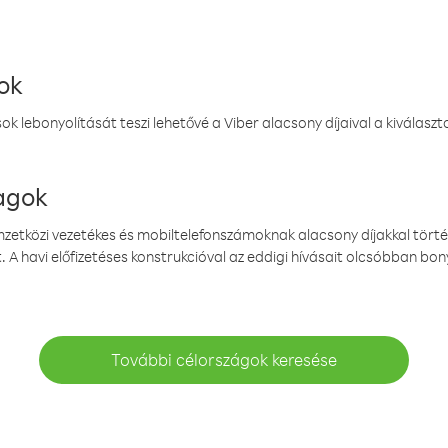
ok
k lebonyolítását teszi lehetővé a Viber alacsony díjaival a kiválas
magok
emzetközi vezetékes és mobiltelefonszámoknak alacsony díjakkal törté
. A havi előfizetéses konstrukcióval az eddigi hívásait olcsóbban bony
További célországok keresése