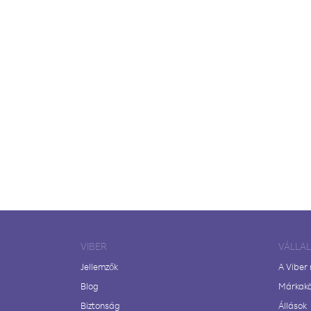
VIBER
VÁLLA
Jellemzők
A Viber
Blog
Márkak
Biztonság
Állások