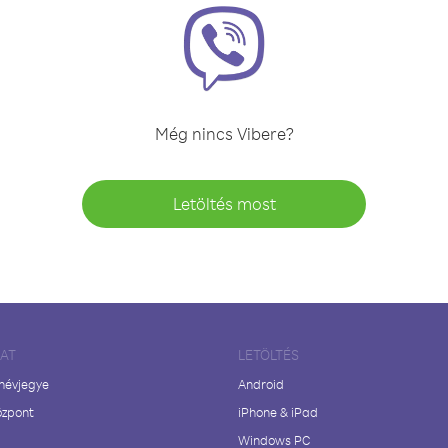
Még nincs Vibere?
Letöltés most
LAT
LETÖLTÉS
 névjegye
Android
özpont
iPhone & iPad
Windows PC