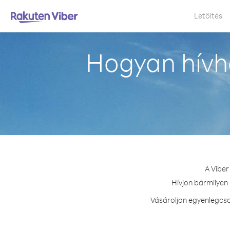
Letöltés
Hogyan hívh
A Viber
Hívjon bármilyen 
Vásároljon egyenlegcso