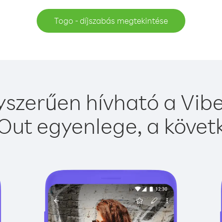
Togo - díjszabás megtekintése
szerűen hívható a Vibe
Out egyenlege, a követk