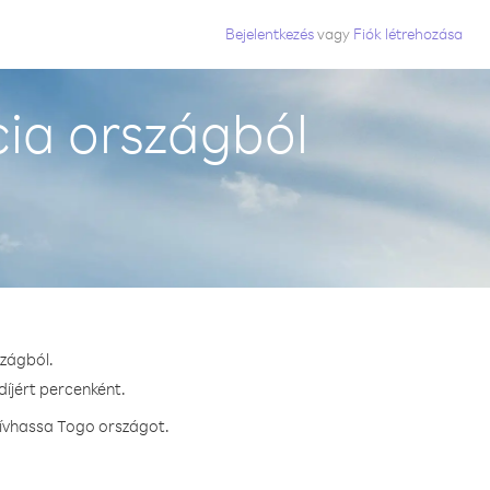
Bejelentkezés
vagy
Fiók létrehozása
ia országból
szágból.
díjért percenként.
hívhassa Togo országot.