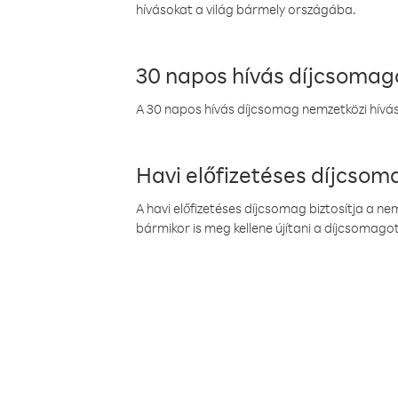
hívásokat a világ bármely országába.
30 napos hívás díjcsomag
A 30 napos hívás díjcsomag nemzetközi híváso
Havi előfizetéses díjcso
A havi előfizetéses díjcsomag biztosítja a n
bármikor is meg kellene újítani a díjcsomagot