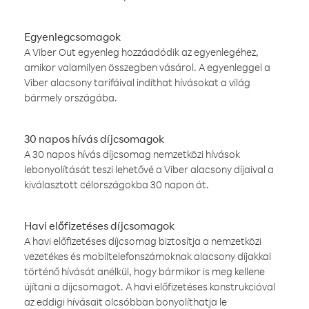
Egyenlegcsomagok
A Viber Out egyenleg hozzáadódik az egyenlegéhez,
amikor valamilyen összegben vásárol. A egyenleggel a
Viber alacsony tarifáival indíthat hívásokat a világ
bármely országába.
30 napos hívás díjcsomagok
A 30 napos hívás díjcsomag nemzetközi hívások
lebonyolítását teszi lehetővé a Viber alacsony díjaival a
kiválasztott célországokba 30 napon át.
Havi előfizetéses díjcsomagok
A havi előfizetéses díjcsomag biztosítja a nemzetközi
vezetékes és mobiltelefonszámoknak alacsony díjakkal
történő hívását anélkül, hogy bármikor is meg kellene
újítani a díjcsomagot. A havi előfizetéses konstrukcióval
az eddigi hívásait olcsóbban bonyolíthatja le