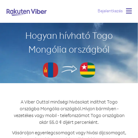
Bejelentkezés
Togg
navig
Hogyan hívható Togo
Mongólia országból
A Viber Outtal minőségi hívásokat indíthat Togo
országba Mongólia országból.
Hívjon bármilyen -
vezetékes vagy mobil - telefonszámot Togo országban
akár 55.0 ¢ díjért percenként.
Vásároljon egyenlegcsomagot vagy hívási díjcsomagot,