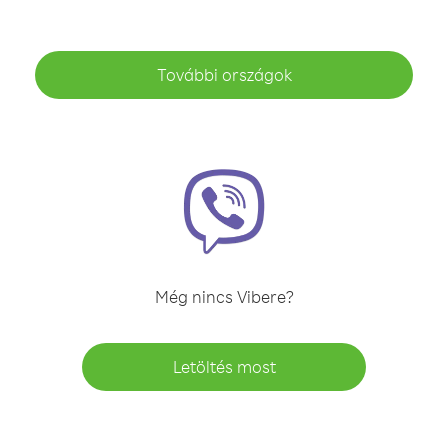
További országok
Még nincs Vibere?
Letöltés most