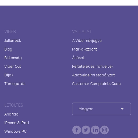
VIBER
VÁLLALAT
Jellemzők
A Viber névjegye
Blog
Márkaközpont
Biztonság
Állások
Viber Out
Feltételek és irányelvek
Díjak
Adatvédelmi szabályzat
Támogatás
Customer Complaints Code
LETÖLTÉS
Magyar
Android
iPhone & iPad
Windows PC