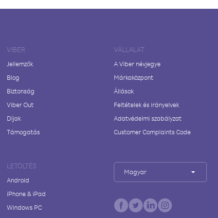
VIBER
VÁLLALAT
Jellemzők
A Viber névjegye
Blog
Márkaközpont
Biztonság
Állások
Viber Out
Feltételek és irányelvek
Díjak
Adatvédelmi szabályzat
Támogatás
Customer Complaints Code
LETÖLTÉS
Magyar
Android
iPhone & iPad
Windows PC