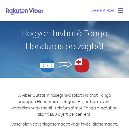
Bejelentkezés
Togg
navig
Hogyan hívható Tonga
Honduras országból
A Viber Outtal minőségi hívásokat indíthat Tonga
országba Honduras országból.
Hívjon bármilyen -
vezetékes vagy mobil - telefonszámot Tonga országban
akár $1.50 díjért percenként.
Vásároljon egyenlegcsomagot vagy hívási díjcsomagot,