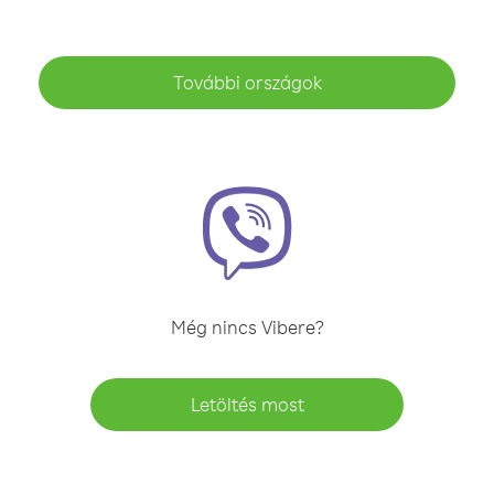
További országok
Még nincs Vibere?
Letöltés most