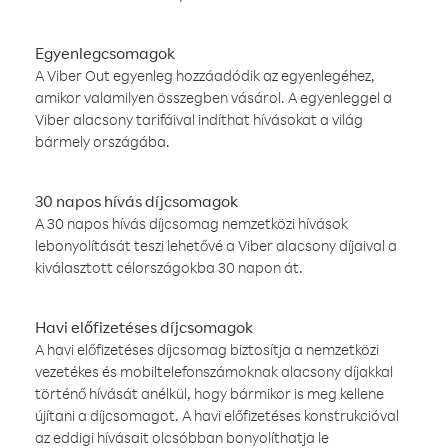
Egyenlegcsomagok
A Viber Out egyenleg hozzáadódik az egyenlegéhez,
amikor valamilyen összegben vásárol. A egyenleggel a
Viber alacsony tarifáival indíthat hívásokat a világ
bármely országába.
30 napos hívás díjcsomagok
A 30 napos hívás díjcsomag nemzetközi hívások
lebonyolítását teszi lehetővé a Viber alacsony díjaival a
kiválasztott célországokba 30 napon át.
Havi előfizetéses díjcsomagok
A havi előfizetéses díjcsomag biztosítja a nemzetközi
vezetékes és mobiltelefonszámoknak alacsony díjakkal
történő hívását anélkül, hogy bármikor is meg kellene
újítani a díjcsomagot. A havi előfizetéses konstrukcióval
az eddigi hívásait olcsóbban bonyolíthatja le