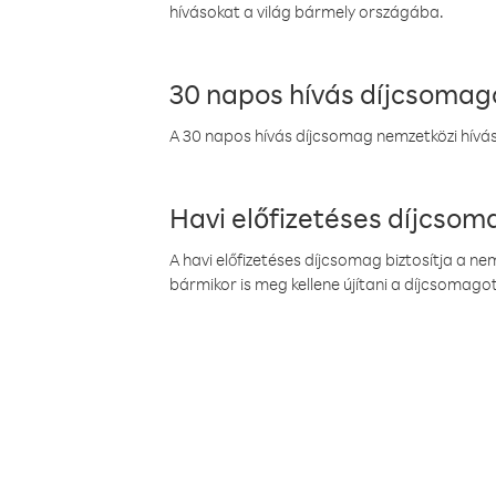
hívásokat a világ bármely országába.
30 napos hívás díjcsomag
A 30 napos hívás díjcsomag nemzetközi híváso
Havi előfizetéses díjcso
A havi előfizetéses díjcsomag biztosítja a n
bármikor is meg kellene újítani a díjcsomagot