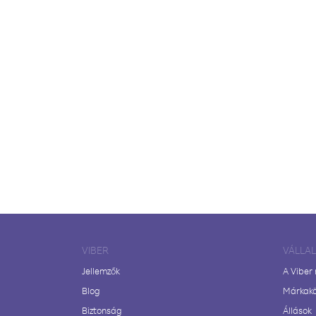
VIBER
VÁLLA
Jellemzők
A Viber
Blog
Márkak
Biztonság
Állások