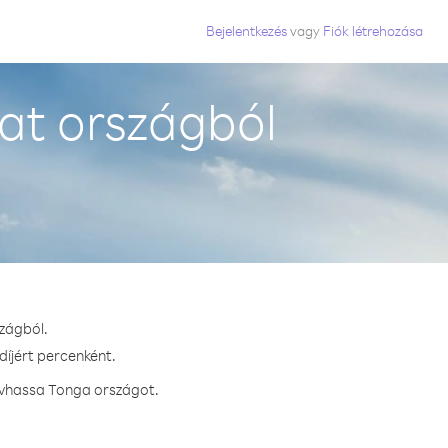
Bejelentkezés
vagy
Fiók létrehozása
at országból
zágból.
díjért percenként.
hívhassa Tonga országot.