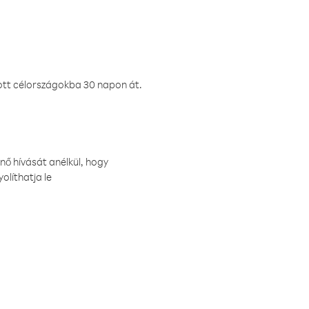
ztott célországokba 30 napon át.
nő hívását anélkül, hogy
olíthatja le