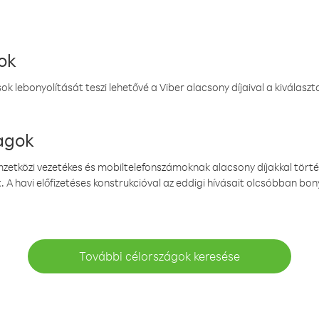
ok
k lebonyolítását teszi lehetővé a Viber alacsony díjaival a kiválas
magok
emzetközi vezetékes és mobiltelefonszámoknak alacsony díjakkal törté
. A havi előfizetéses konstrukcióval az eddigi hívásait olcsóbban bony
További célországok keresése