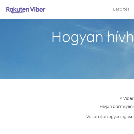
Letöltés
Hogyan hívh
A Vibe
Hívjon bármilyen 
Vásároljon egyenlegcsom