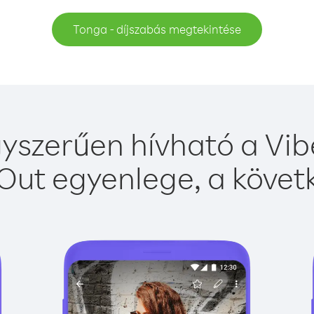
Tonga - díjszabás megtekintése
yszerűen hívható a Vibe
Out egyenlege, a követk