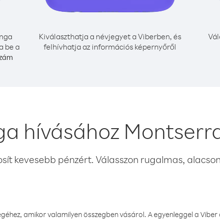
nga
Kiválaszthatja a névjegyet a Viberben, és
Vál
a be a
felhívhatja az információs képernyőről
szám
ga hívásához Montserra
osít kevesebb pénzért. Válasszon rugalmas, alacsony
éhez, amikor valamilyen összegben vásárol. A egyenleggel a Viber a