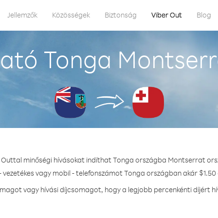
Jellemzők
Közösségek
Biztonság
Viber Out
Blog
ató Tonga Montserr
r Outtal minőségi hívásokat indíthat Tonga országba Montserrat ors
- vezetékes vagy mobil - telefonszámot Tonga országban akár $1.50 
agot vagy hívási díjcsomagot, hogy a legjobb percenkénti díjért 