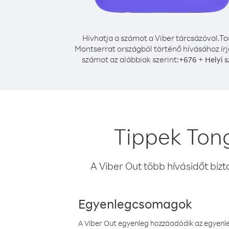
Hívhatja a számot a Viber tárcsázóval.
To
Montserrat országból történő hívásához írj
számot az alábbiak szerint:
+
+
676
Helyi 
Tippek Ton
A Viber Out több hívásidőt bizt
Egyenlegcsomagok
A Viber Out egyenleg hozzáadódik az egyenleg