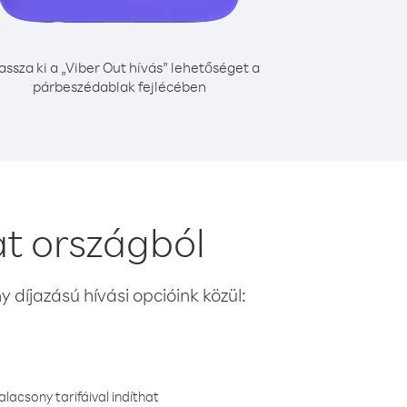
assza ki a „Viber Out hívás” lehetőséget a
párbeszédablak fejlécében
t országból
 díjazású hívási opcióink közül:
lacsony tarifáival indíthat