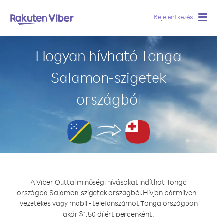
Bejelentkezés
Togg
navig
Hogyan hívható Tonga
Salamon-szigetek
országból
A Viber Outtal minőségi hívásokat indíthat Tonga
országba Salamon-szigetek országból.
Hívjon bármilyen -
vezetékes vagy mobil - telefonszámot Tonga országban
akár $1.50 díjért percenként.