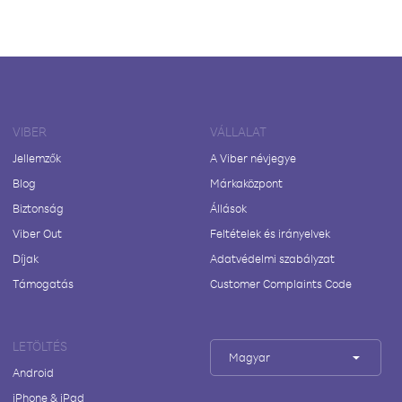
VIBER
VÁLLALAT
Jellemzők
A Viber névjegye
Blog
Márkaközpont
Biztonság
Állások
Viber Out
Feltételek és irányelvek
Díjak
Adatvédelmi szabályzat
Támogatás
Customer Complaints Code
LETÖLTÉS
Magyar
Android
iPhone & iPad