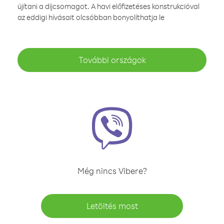
újítani a díjcsomagot. A havi előfizetéses konstrukcióval
az eddigi hívásait olcsóbban bonyolíthatja le
További országok
Még nincs Vibere?
Letöltés most