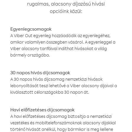
rugalmas, alacsony díjazású hívási
opcióink közül:
Egyenlegcsomagok
A Viber Out egyenleg hozzáadódik az egyenlegéhez,
amikor valamilyen összegben vásárol. A egyenleggel a
Viber alacsony tarifáival indíthat hívásokat a világ
bármely országába.
30 napos hívás díjcsomagok
A 30 napos hívás díjcsomag nemzetközi hívások
lebonyolítását teszi lehetővé a Viber alacsony díjaival a
kiválasztott célországokba 30 napon át.
Havi előfizetéses díjcsomagok
A havi előfizetéses díjcsomag biztosítja a nemzetközi
vezetékes és mobiltelefonszámoknak alacsony díjakkal
történő hívását anélkül, hogy bármikor is meg kellene