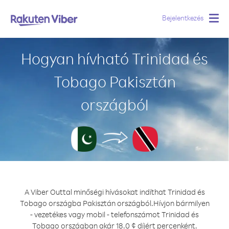
Bejelentkezés
Togg
navig
Hogyan hívható Trinidad és
Tobago Pakisztán
országból
A Viber Outtal minőségi hívásokat indíthat Trinidad és
Tobago országba Pakisztán országból.
Hívjon bármilyen
- vezetékes vagy mobil - telefonszámot Trinidad és
Tobago országban akár 18.0 ¢ díjért percenként.