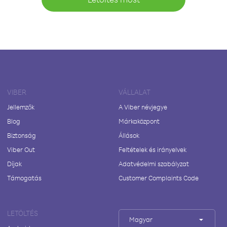
VIBER
VÁLLALAT
Jellemzők
A Viber névjegye
Blog
Márkaközpont
Biztonság
Állások
Viber Out
Feltételek és irányelvek
Díjak
Adatvédelmi szabályzat
Támogatás
Customer Complaints Code
LETÖLTÉS
Magyar