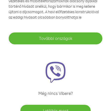
vezetékes és mobiltelefonszámoknak alacsony díjakkal
történő hívását anélkül, hogy bármikor is meg kellene
újítani a díjcsomagot. A havi előfizetéses konstrukcióval
az eddigi hívásait olcsóbban bonyolíthatja le
További országok
Még nincs Vibere?
Letöltés most