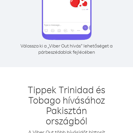
Válassza ki a „Viber Out hívás” lehetőséget a
párbeszédablak fejlécében
Tippek Trinidad és
Tobago hívásához
Pakisztán
országból
A Viber Out több hívásidőt biztosít