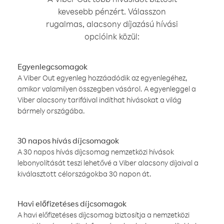
kevesebb pénzért. Válasszon
rugalmas, alacsony díjazású hívási
opcióink közül:
Egyenlegcsomagok
A Viber Out egyenleg hozzáadódik az egyenlegéhez,
amikor valamilyen összegben vásárol. A egyenleggel a
Viber alacsony tarifáival indíthat hívásokat a világ
bármely országába.
30 napos hívás díjcsomagok
A 30 napos hívás díjcsomag nemzetközi hívások
lebonyolítását teszi lehetővé a Viber alacsony díjaival a
kiválasztott célországokba 30 napon át.
Havi előfizetéses díjcsomagok
A havi előfizetéses díjcsomag biztosítja a nemzetközi