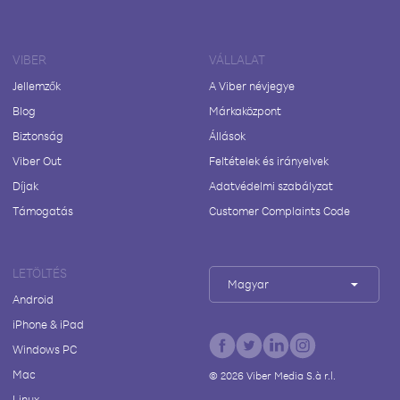
VIBER
VÁLLALAT
Jellemzők
A Viber névjegye
Blog
Márkaközpont
Biztonság
Állások
Viber Out
Feltételek és irányelvek
Díjak
Adatvédelmi szabályzat
Támogatás
Customer Complaints Code
LETÖLTÉS
Magyar
Android
iPhone & iPad
Windows PC
Mac
©
2026
Viber Media S.à r.l.
Linux