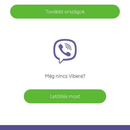
További országok
Még nincs Vibere?
Letöltés most