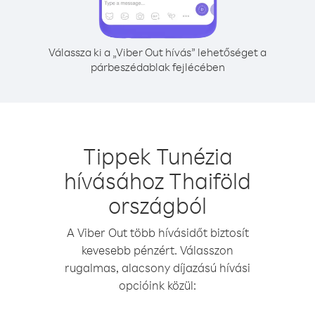
Válassza ki a „Viber Out hívás” lehetőséget a
párbeszédablak fejlécében
Tippek Tunézia
hívásához Thaiföld
országból
A Viber Out több hívásidőt biztosít
kevesebb pénzért. Válasszon
rugalmas, alacsony díjazású hívási
opcióink közül: