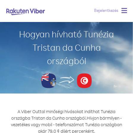
Bejelentkezés
Togg
navig
Hogyan hívható Tunézia
Tristan da Cunha
országból
A Viber Outtal minőségi hívásokat indíthat Tunézia
országba Tristan da Cunha országból.
Hívjon bármilyen -
vezetékes vagy mobil - telefonszámot Tunézia országban
akár 79.0 ¢ díjért percenként.