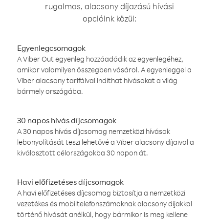
rugalmas, alacsony díjazású hívási
opcióink közül:
Egyenlegcsomagok
A Viber Out egyenleg hozzáadódik az egyenlegéhez,
amikor valamilyen összegben vásárol. A egyenleggel a
Viber alacsony tarifáival indíthat hívásokat a világ
bármely országába.
30 napos hívás díjcsomagok
A 30 napos hívás díjcsomag nemzetközi hívások
lebonyolítását teszi lehetővé a Viber alacsony díjaival a
kiválasztott célországokba 30 napon át.
Havi előfizetéses díjcsomagok
A havi előfizetéses díjcsomag biztosítja a nemzetközi
vezetékes és mobiltelefonszámoknak alacsony díjakkal
történő hívását anélkül, hogy bármikor is meg kellene