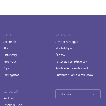
VIBER
VÁLLALAT
Jellemzők
A Viber névjegye
Blog
Márkaközpont
Biztonság
Állások
Viber Out
Feltételek és irányelvek
Díjak
Adatvédelmi szabályzat
Támogatás
Customer Complaints Code
LETÖLTÉS
Magyar
Android
iPhone & iPad