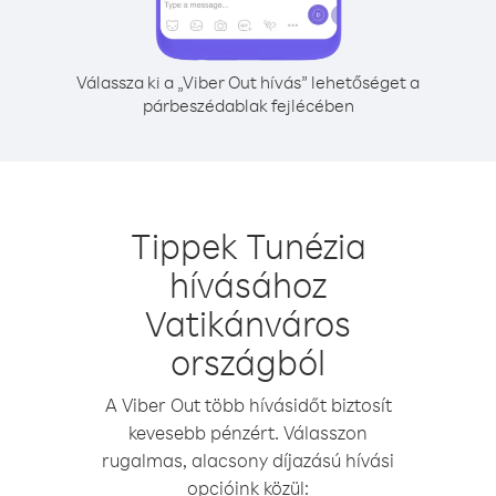
Válassza ki a „Viber Out hívás” lehetőséget a
párbeszédablak fejlécében
Tippek Tunézia
hívásához
Vatikánváros
országból
A Viber Out több hívásidőt biztosít
kevesebb pénzért. Válasszon
rugalmas, alacsony díjazású hívási
opcióink közül: