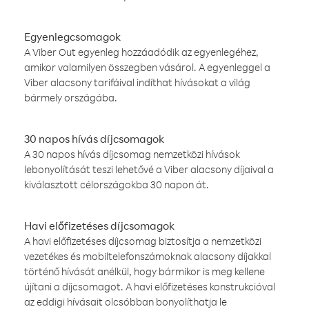
Egyenlegcsomagok
A Viber Out egyenleg hozzáadódik az egyenlegéhez,
amikor valamilyen összegben vásárol. A egyenleggel a
Viber alacsony tarifáival indíthat hívásokat a világ
bármely országába.
30 napos hívás díjcsomagok
A 30 napos hívás díjcsomag nemzetközi hívások
lebonyolítását teszi lehetővé a Viber alacsony díjaival a
kiválasztott célországokba 30 napon át.
Havi előfizetéses díjcsomagok
A havi előfizetéses díjcsomag biztosítja a nemzetközi
vezetékes és mobiltelefonszámoknak alacsony díjakkal
történő hívását anélkül, hogy bármikor is meg kellene
újítani a díjcsomagot. A havi előfizetéses konstrukcióval
az eddigi hívásait olcsóbban bonyolíthatja le