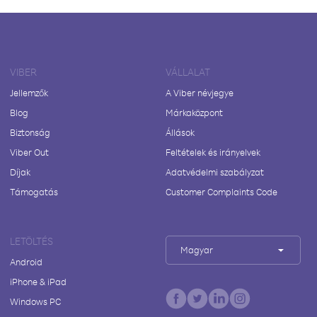
VIBER
VÁLLALAT
Jellemzők
A Viber névjegye
Blog
Márkaközpont
Biztonság
Állások
Viber Out
Feltételek és irányelvek
Díjak
Adatvédelmi szabályzat
Támogatás
Customer Complaints Code
LETÖLTÉS
Magyar
Android
iPhone & iPad
Windows PC