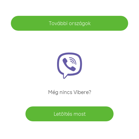
További országok
Még nincs Vibere?
Letöltés most