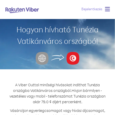
Bejelentkezés
Togg
navig
Hogyan hívható Tunézia
Vatikánváros országból
A Viber Outtal minőségi hívásokat indíthat Tunézia
országba Vatikánváros országból.
Hívjon bármilyen -
vezetékes vagy mobil - telefonszámot Tunézia országban
akár 79.0 ¢ díjért percenként.
Vásároljon egyenlegcsomagot vagy hívási díjcsomagot,