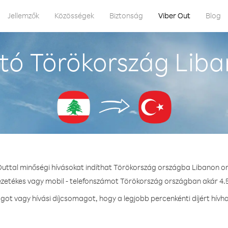
Jellemzők
Közösségek
Biztonság
Viber Out
Blog
tó Törökország Liba
Outtal minőségi hívásokat indíthat Törökország országba Libanon o
ezetékes vagy mobil - telefonszámot Törökország országban akár 4.5
t vagy hívási díjcsomagot, hogy a legjobb percenkénti díjért hív