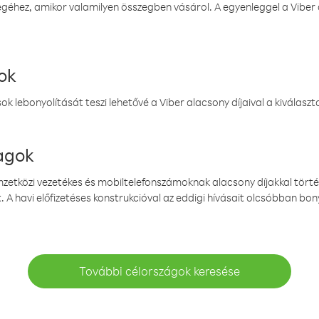
éhez, amikor valamilyen összegben vásárol. A egyenleggel a Viber a
ok
k lebonyolítását teszi lehetővé a Viber alacsony díjaival a kiválas
magok
emzetközi vezetékes és mobiltelefonszámoknak alacsony díjakkal törté
. A havi előfizetéses konstrukcióval az eddigi hívásait olcsóbban bony
További célországok keresése