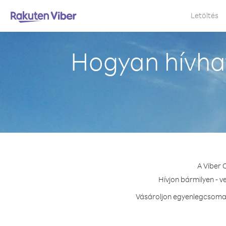
Letöltés
Hogyan hívha
A Viber 
Hívjon bármilyen - v
Vásároljon egyenlegcsomago