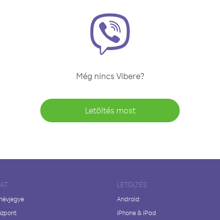
Még nincs Vibere?
Letöltés most
LAT
LETÖLTÉS
 névjegye
Android
özpont
iPhone & iPad