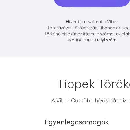
Hívhatja a számot a Viber
tárcsázóval.
Törökország Libanon ország
történő hívásához írja be a számot az alá
szerint:
+
+
90
Helyi szám
Tippek Török
A Viber Out több hívásidőt bizt
Egyenlegcsomagok