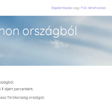
Bejelentkezés
vagy
Fiók létrehozása
non országból
rszágból.
 ¢ díjért percenként.
hassa Törökország országot.