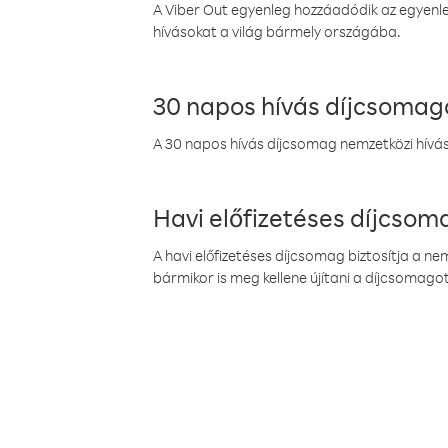
A Viber Out egyenleg hozzáadódik az egyenleg
hívásokat a világ bármely országába.
30 napos hívás díjcsomag
A 30 napos hívás díjcsomag nemzetközi híváso
Havi előfizetéses díjcso
A havi előfizetéses díjcsomag biztosítja a n
bármikor is meg kellene újítani a díjcsomagot