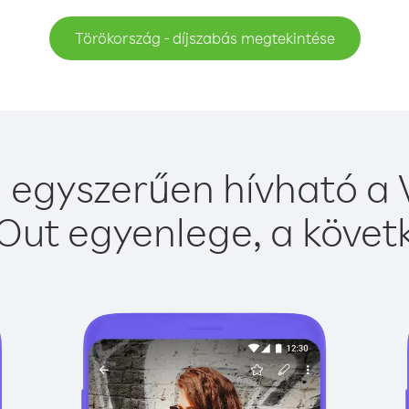
Törökország - díjszabás megtekintése
 egyszerűen hívható a V
Out egyenlege, a követk