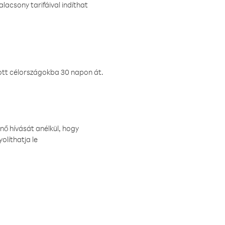
lacsony tarifáival indíthat
ztott célországokba 30 napon át.
nő hívását anélkül, hogy
olíthatja le