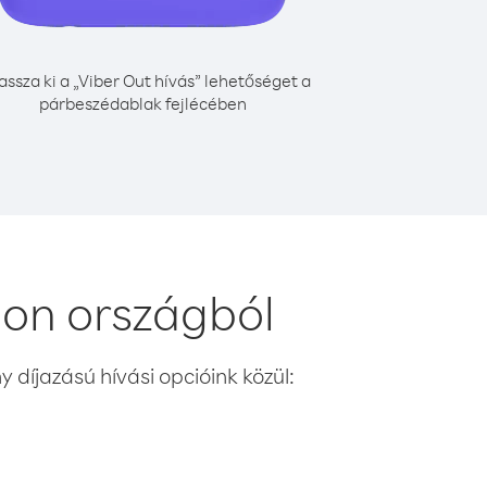
assza ki a „Viber Out hívás” lehetőséget a
párbeszédablak fejlécében
non országból
 díjazású hívási opcióink közül: