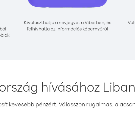
Kiválaszthatja a névjegyet a Viberben, és
Vál
ból
felhívhatja az információs képernyőről
bbiak
ország hívásához Liba
osít kevesebb pénzért. Válasszon rugalmas, alacsony