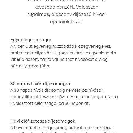
kevesebb pénzért. Válasszon
rugalmas, alacsony díjazású hívási
opcióink közül:
Egyenlegcsomagok
A Viber Out egyenleg hozzáadódik az egyenlegéhez,
amikor valamilyen összegben vásárol. A egyenleggel a
Viber alacsony tarifáival indíthat hívásokat a világ
bármely országába.
30 napos hívás díjcsomagok
A 30 napos hívás díjcsomag nemzetközi hívások
lebonyolítását teszi lehetővé a Viber alacsony díjaival a
kiválasztott célországokba 30 napon át.
Havi előfizetéses díjcsomagok
A havi előfizetéses díjcsomag biztosítja a nemzetközi