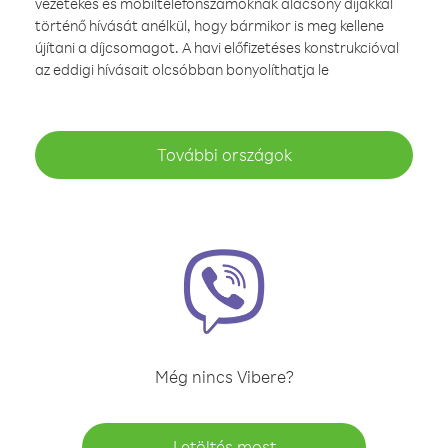
vezetékes és mobiltelefonszámoknak alacsony díjakkal
történő hívását anélkül, hogy bármikor is meg kellene
újítani a díjcsomagot. A havi előfizetéses konstrukcióval
az eddigi hívásait olcsóbban bonyolíthatja le
További országok
Még nincs Vibere?
Letöltés most