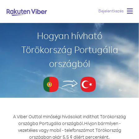
Bejelentkezés
Togg
navig
Hogyan hívható
Törökország Portugália
országból
A Viber Outtal minőségi hívásokat indíthat Törökország
országba Portugália országból.
Hívjon bármilyen -
vezetékes vagy mobil - telefonszámot Törökország
országban akár 5.5 ¢ díjért percenként.