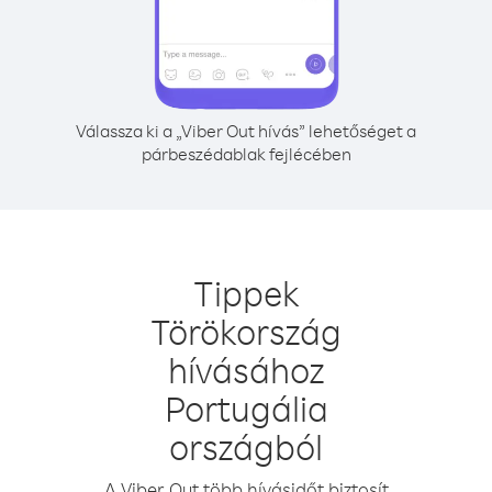
Válassza ki a „Viber Out hívás” lehetőséget a
párbeszédablak fejlécében
Tippek
Törökország
hívásához
Portugália
országból
A Viber Out több hívásidőt biztosít