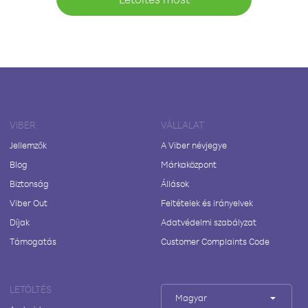
VIBER
VÁLLALAT
Jellemzők
A Viber névjegye
Blog
Márkaközpont
Biztonság
Állások
Viber Out
Feltételek és irányelvek
Díjak
Adatvédelmi szabályzat
Támogatás
Customer Complaints Code
LETÖLTÉS
Magyar