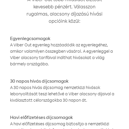
kevesebb pénzért. Válasszon
rugalmas, alacsony díjazású hívási
opcióink közül:
Egyenlegcsomagok
A Viber Out egyenleg hozzáadódik az egyenlegéhez,
amikor valamilyen összegben vásárol. A egyenleggel a
Viber alacsony tarifáival indíthat hívásokat a világ
bármely országába.
30 napos hívás díjcsomagok
A 30 napos hívás díjcsomag nemzetközi hívások
lebonyolítását teszi lehetővé a Viber alacsony díjaival a
kiválasztott célországokba 30 napon át.
Havi előfizetéses díjcsomagok
A havi előfizetéses díjcsomag biztosítja a nemzetközi