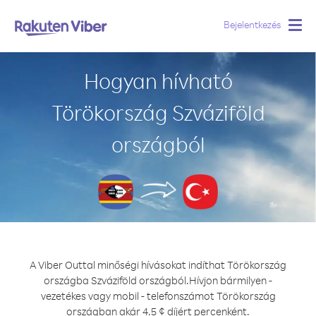
Bejelentkezés
Togg
navig
Hogyan hívható
Törökország Szváziföld
országból
A Viber Outtal minőségi hívásokat indíthat Törökország
országba Szváziföld országból.
Hívjon bármilyen -
vezetékes vagy mobil - telefonszámot Törökország
országban akár 4.5 ¢ díjért percenként.