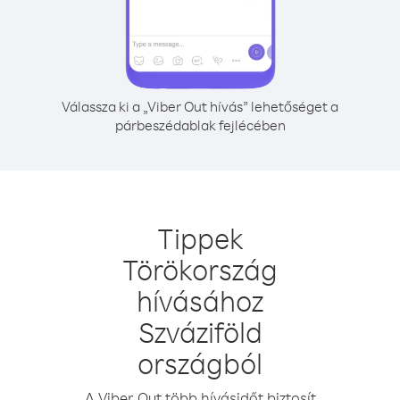
Válassza ki a „Viber Out hívás” lehetőséget a
párbeszédablak fejlécében
Tippek
Törökország
hívásához
Szváziföld
országból
A Viber Out több hívásidőt biztosít