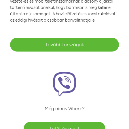
vezetékes és mobiltelefonszámoknak alacsony díjakkal
történő hívását anélkül, hogy bármikor is meg kellene
újítani a díjcsomagot. A havi előfizetéses konstrukcióval
az eddigi hívásait olcsóbban bonyolíthatja le
További országok
Még nincs Vibere?
Letöltés most