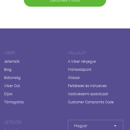
VIBER
VÁLLALAT
Jellemzők
A Viber névjegye
Blog
Márkaközpont
Biztonság
Állások
Viber Out
Feltételek és irányelvek
Díjak
Adatvédelmi szabályzat
Támogatás
Customer Complaints Code
LETÖLTÉS
Magyar