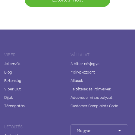
VIBER
VÁLLALAT
Jellemzők
A Viber névjegye
Blog
Márkaközpont
Biztonság
Állások
Viber Out
Feltételek és irányelvek
Díjak
Adatvédelmi szabályzat
Támogatás
Customer Complaints Code
LETÖLTÉS
Magyar