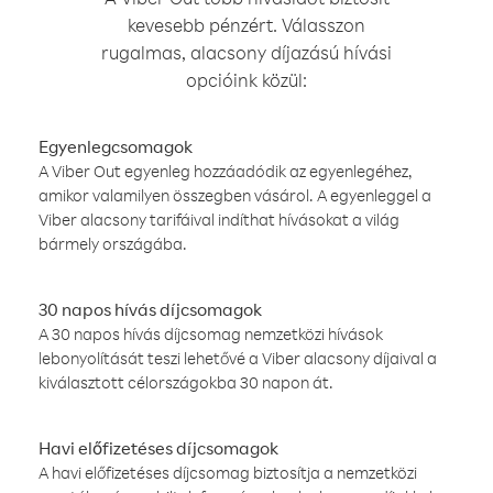
kevesebb pénzért. Válasszon
rugalmas, alacsony díjazású hívási
opcióink közül:
Egyenlegcsomagok
A Viber Out egyenleg hozzáadódik az egyenlegéhez,
amikor valamilyen összegben vásárol. A egyenleggel a
Viber alacsony tarifáival indíthat hívásokat a világ
bármely országába.
30 napos hívás díjcsomagok
A 30 napos hívás díjcsomag nemzetközi hívások
lebonyolítását teszi lehetővé a Viber alacsony díjaival a
kiválasztott célországokba 30 napon át.
Havi előfizetéses díjcsomagok
A havi előfizetéses díjcsomag biztosítja a nemzetközi