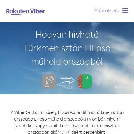
Bejelentkezés
Togg
navig
Hogyan hívható
Türkmenisztán Ellipso
műhold országból
A Viber Outtal minőségi hívásokat indíthat Türkmenisztán
országba Ellipso műhold országból.
Hívjon bármilyen -
vezetékes vagy mobil - telefonszámot Türkmenisztán
országban akár 17.4 ¢ díjért percenként.