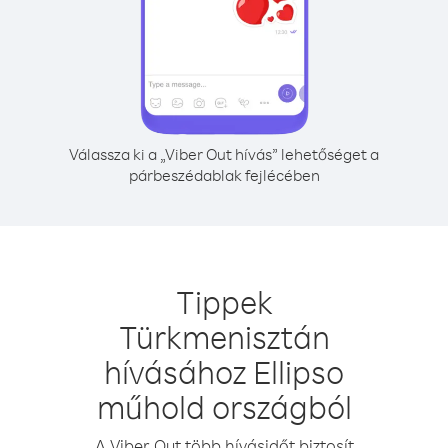
Válassza ki a „Viber Out hívás” lehetőséget a
párbeszédablak fejlécében
Tippek
Türkmenisztán
hívásához Ellipso
műhold országból
A Viber Out több hívásidőt biztosít