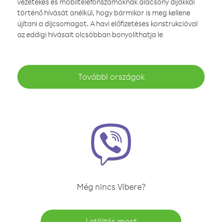
vezetékes és mobiltelefonszámoknak alacsony díjakkal
történő hívását anélkül, hogy bármikor is meg kellene
újítani a díjcsomagot. A havi előfizetéses konstrukcióval
az eddigi hívásait olcsóbban bonyolíthatja le
További országok
Még nincs Vibere?
Letöltés most