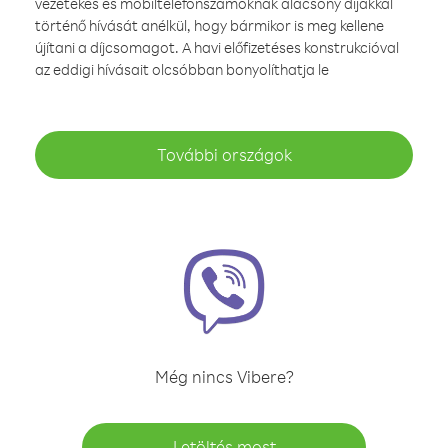
vezetékes és mobiltelefonszámoknak alacsony díjakkal
történő hívását anélkül, hogy bármikor is meg kellene
újítani a díjcsomagot. A havi előfizetéses konstrukcióval
az eddigi hívásait olcsóbban bonyolíthatja le
További országok
Még nincs Vibere?
Letöltés most