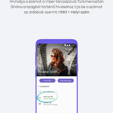
Hívhatja a számot a Viber tárcsázóval.
Türkmenisztán
Ghána országból történő hívásához írja be a számot
az alábbiak szerint:
+
+
993
Helyi szám