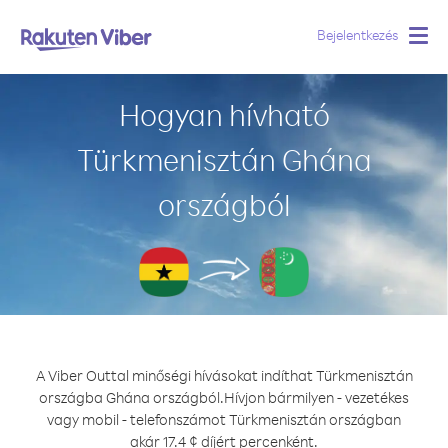
Bejelentkezés
Togg
navig
Hogyan hívható
Türkmenisztán Ghána
országból
A Viber Outtal minőségi hívásokat indíthat Türkmenisztán
országba Ghána országból.
Hívjon bármilyen - vezetékes
vagy mobil - telefonszámot Türkmenisztán országban
akár 17.4 ¢ díjért percenként.