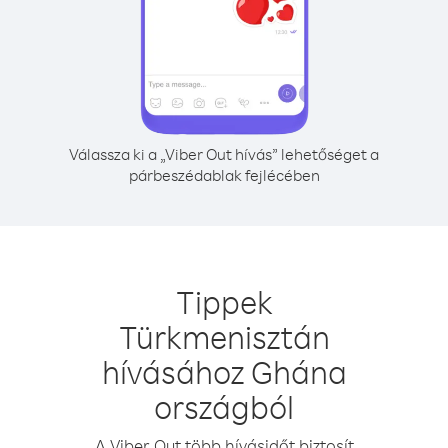
Válassza ki a „Viber Out hívás” lehetőséget a
párbeszédablak fejlécében
Tippek
Türkmenisztán
hívásához Ghána
országból
A Viber Out több hívásidőt biztosít