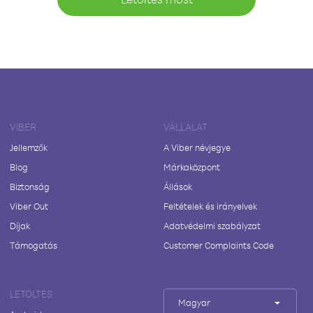
VIBER
VÁLLALAT
Jellemzők
A Viber névjegye
Blog
Márkaközpont
Biztonság
Állások
Viber Out
Feltételek és irányelvek
Díjak
Adatvédelmi szabályzat
Támogatás
Customer Complaints Code
LETÖLTÉS
Magyar