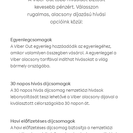
kevesebb pénzért. Válasszon
rugalmas, alacsony díjazású hívási
opcióink közül:
Egyenlegcsomagok
A Viber Out egyenleg hozzáadódik az egyenlegéhez,
amikor valamilyen összegben vásárol. A egyenleggel a
Viber alacsony tarifáival indíthat hívásokat a világ
bármely országába.
30 napos hívás díjcsomagok
A 30 napos hívás díjcsomag nemzetközi hívások
lebonyolítását teszi lehetővé a Viber alacsony díjaival a
kiválasztott célországokba 30 napon át.
Havi előfizetéses díjcsomagok
A havi előfizetéses díjcsomag biztosítja a nemzetközi