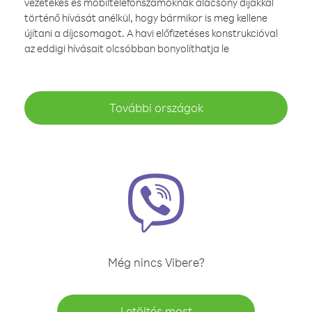
vezetékes és mobiltelefonszámoknak alacsony díjakkal
történő hívását anélkül, hogy bármikor is meg kellene
újítani a díjcsomagot. A havi előfizetéses konstrukcióval
az eddigi hívásait olcsóbban bonyolíthatja le
További országok
Még nincs Vibere?
Letöltés most