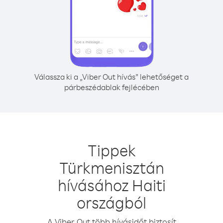
Válassza ki a „Viber Out hívás” lehetőséget a
párbeszédablak fejlécében
Tippek
Türkmenisztán
hívásához Haiti
országból
A Viber Out több hívásidőt biztosít