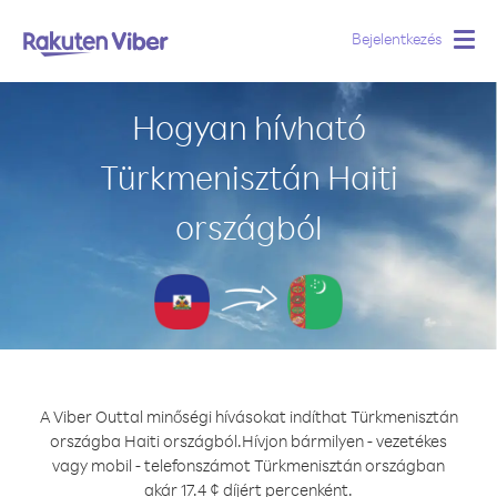
Bejelentkezés
Togg
navig
Hogyan hívható
Türkmenisztán Haiti
országból
A Viber Outtal minőségi hívásokat indíthat Türkmenisztán
országba Haiti országból.
Hívjon bármilyen - vezetékes
vagy mobil - telefonszámot Türkmenisztán országban
akár 17.4 ¢ díjért percenként.