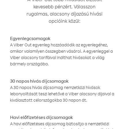
kevesebb pénzért. Válasszon
rugalmas, alacsony díjazású hívási
opcióink közül:
Egyenlegcsomagok
A Viber Out egyenleg hozzáadódik az egyenlegéhez,
amikor valamilyen összegben vásárol. A egyenleggel a
Viber alacsony tarifáival indíthat hívásokat a világ
bármely országába.
30 napos hívás díjcsomagok
A 30 napos hívás díjcsomag nemzetközi hívások
lebonyolítását teszi lehetővé a Viber alacsony díjaival a
kiválasztott célországokba 30 napon át.
Havi előfizetéses díjcsomagok
A havi előfizetéses díjcsomag biztosítja a nemzetközi