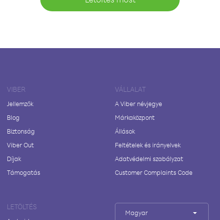
VIBER
VÁLLALAT
Jellemzők
A Viber névjegye
Blog
Márkaközpont
Biztonság
Állások
Viber Out
Feltételek és irányelvek
Díjak
Adatvédelmi szabályzat
Támogatás
Customer Complaints Code
LETÖLTÉS
Magyar