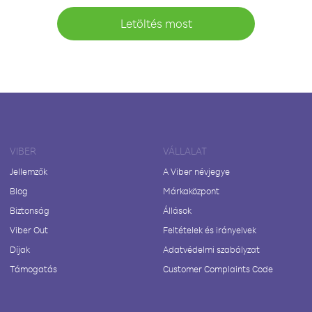
Letöltés most
VIBER
VÁLLALAT
Jellemzők
A Viber névjegye
Blog
Márkaközpont
Biztonság
Állások
Viber Out
Feltételek és irányelvek
Díjak
Adatvédelmi szabályzat
Támogatás
Customer Complaints Code