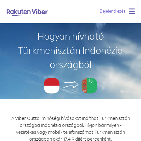
Bejelentkezés
Togg
navig
Hogyan hívható
Türkmenisztán Indonézia
országból
A Viber Outtal minőségi hívásokat indíthat Türkmenisztán
országba Indonézia országból.
Hívjon bármilyen -
vezetékes vagy mobil - telefonszámot Türkmenisztán
országban akár 17.4 ¢ díjért percenként.