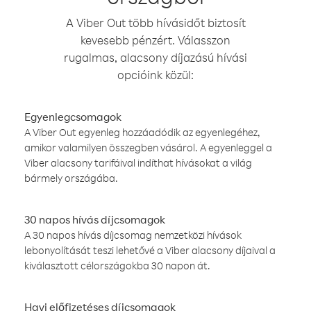
A Viber Out több hívásidőt biztosít
kevesebb pénzért. Válasszon
rugalmas, alacsony díjazású hívási
opcióink közül:
Egyenlegcsomagok
A Viber Out egyenleg hozzáadódik az egyenlegéhez,
amikor valamilyen összegben vásárol. A egyenleggel a
Viber alacsony tarifáival indíthat hívásokat a világ
bármely országába.
30 napos hívás díjcsomagok
A 30 napos hívás díjcsomag nemzetközi hívások
lebonyolítását teszi lehetővé a Viber alacsony díjaival a
kiválasztott célországokba 30 napon át.
Havi előfizetéses díjcsomagok