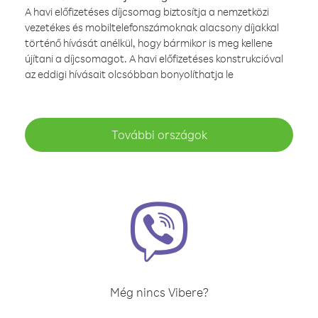
A havi előfizetéses díjcsomag biztosítja a nemzetközi
vezetékes és mobiltelefonszámoknak alacsony díjakkal
történő hívását anélkül, hogy bármikor is meg kellene
újítani a díjcsomagot. A havi előfizetéses konstrukcióval
az eddigi hívásait olcsóbban bonyolíthatja le
További országok
Még nincs Vibere?