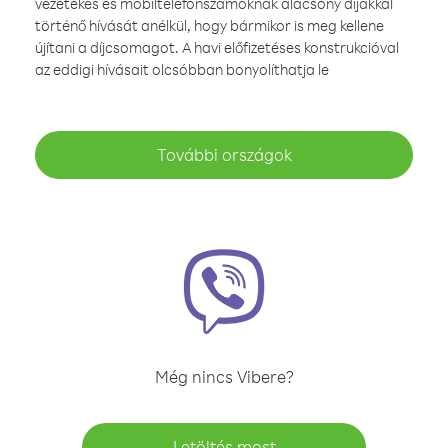
vezetékes és mobiltelefonszámoknak alacsony díjakkal
történő hívását anélkül, hogy bármikor is meg kellene
újítani a díjcsomagot. A havi előfizetéses konstrukcióval
az eddigi hívásait olcsóbban bonyolíthatja le
További országok
Még nincs Vibere?
Letöltés most