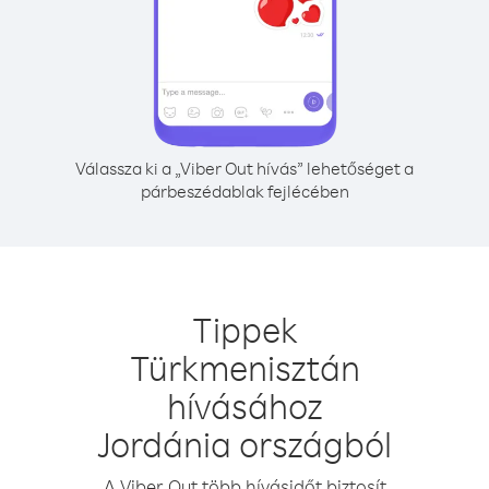
Válassza ki a „Viber Out hívás” lehetőséget a
párbeszédablak fejlécében
Tippek
Türkmenisztán
hívásához
Jordánia országból
A Viber Out több hívásidőt biztosít