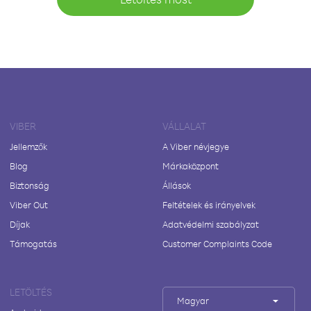
VIBER
VÁLLALAT
Jellemzők
A Viber névjegye
Blog
Márkaközpont
Biztonság
Állások
Viber Out
Feltételek és irányelvek
Díjak
Adatvédelmi szabályzat
Támogatás
Customer Complaints Code
LETÖLTÉS
Magyar