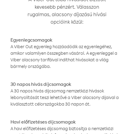
kevesebb pénzért. Válasszon
rugalmas, alacsony díjazású hívási
opcióink közül:
Egyenlegcsomagok
A Viber Out egyenleg hozzáadódik az egyenlegéhez,
amikor valamilyen összegben vásárol. A egyenleggel a
Viber alacsony tarifáival indíthat hívásokat a világ
bármely országába.
30 napos hívás díjcsomagok
A 30 napos hívás díjcsomag nemzetközi hívások
lebonyolítását teszi lehetővé a Viber alacsony díjaival a
kiválasztott célországokba 30 napon át.
Havi előfizetéses díjcsomagok
A havi előfizetéses díjcsomag biztosítja a nemzetközi