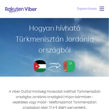
Bejelentkezés
Togg
navig
Hogyan hívható
Türkmenisztán Jordánia
országból
A Viber Outtal minőségi hívásokat indíthat Türkmenisztán
országba Jordánia országból.
Hívjon bármilyen -
vezetékes vagy mobil - telefonszámot Türkmenisztán
országban akár 17.4 ¢ díjért percenként.