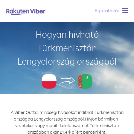
Bejelentkezés
Togg
navig
Hogyan hívható
Türkmenisztán
Lengyelország országból
A Viber Outtal minőségi hívásokat indíthat Türkmenisztán
országba Lengyelország országból.
Hívjon bármilyen -
vezetékes vagy mobil - telefonszámot Türkmenisztán
országban akár 21.4 ¢ díjért percenként.