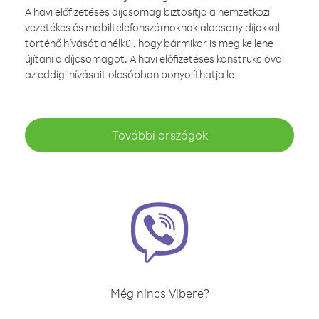
A havi előfizetéses díjcsomag biztosítja a nemzetközi
vezetékes és mobiltelefonszámoknak alacsony díjakkal
történő hívását anélkül, hogy bármikor is meg kellene
újítani a díjcsomagot. A havi előfizetéses konstrukcióval
az eddigi hívásait olcsóbban bonyolíthatja le
További országok
Még nincs Vibere?