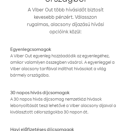
A Viber Out több hívásidőt biztosít
kevesebb pénzért. Válasszon
rugalmas, alacsony díjazású hívási
opcióink közül:
Egyenlegcsomagok
A Viber Out egyenleg hozzáadódik az egyenlegéhez,
amikor valamilyen összegben vásárol. A egyenleggel a
Viber alacsony tarifáival indíthat hívásokat a világ
bármely országába.
30 napos hívás díjcsomagok
A 30 napos hívás díjcsomag nemzetközi hívások
lebonyolítását teszi lehetővé a Viber alacsony díjaival a
kiválasztott célországokba 30 napon át.
Havi előfizetéses díjcsomagok