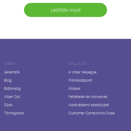
Letöltés most
VIBER
VÁLLALAT
Jellemzők
A Viber névjegye
Blog
Márkaközpont
Biztonság
Állások
Viber Out
Feltételek és irányelvek
Díjak
Adatvédelmi szabályzat
Támogatás
Customer Complaints Code