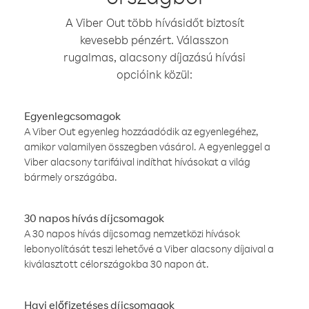
A Viber Out több hívásidőt biztosít
kevesebb pénzért. Válasszon
rugalmas, alacsony díjazású hívási
opcióink közül:
Egyenlegcsomagok
A Viber Out egyenleg hozzáadódik az egyenlegéhez,
amikor valamilyen összegben vásárol. A egyenleggel a
Viber alacsony tarifáival indíthat hívásokat a világ
bármely országába.
30 napos hívás díjcsomagok
A 30 napos hívás díjcsomag nemzetközi hívások
lebonyolítását teszi lehetővé a Viber alacsony díjaival a
kiválasztott célországokba 30 napon át.
Havi előfizetéses díjcsomagok