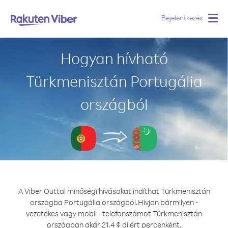
Bejelentkezés
Togg
navig
Hogyan hívható
Türkmenisztán Portugália
országból
A Viber Outtal minőségi hívásokat indíthat Türkmenisztán
országba Portugália országból.
Hívjon bármilyen -
vezetékes vagy mobil - telefonszámot Türkmenisztán
országban akár 21.4 ¢ díjért percenként.