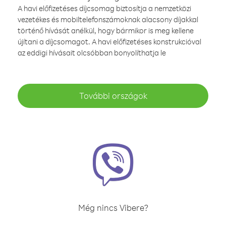
A havi előfizetéses díjcsomag biztosítja a nemzetközi
vezetékes és mobiltelefonszámoknak alacsony díjakkal
történő hívását anélkül, hogy bármikor is meg kellene
újítani a díjcsomagot. A havi előfizetéses konstrukcióval
az eddigi hívásait olcsóbban bonyolíthatja le
További országok
Még nincs Vibere?