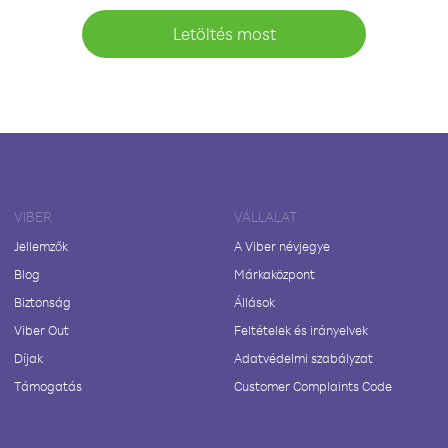
Letöltés most
VIBER
VÁLLALAT
Jellemzők
A Viber névjegye
Blog
Márkaközpont
Biztonság
Állások
Viber Out
Feltételek és irányelvek
Díjak
Adatvédelmi szabályzat
Támogatás
Customer Complaints Code