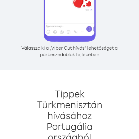
Válassza ki a „Viber Out hívás” lehetőséget a
párbeszédablak fejlécében
Tippek
Türkmenisztán
hívásához
Portugália
országból