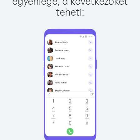
egyenlege, a következőket
teheti: