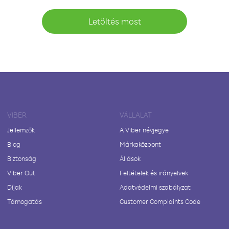
Letöltés most
VIBER
VÁLLALAT
Jellemzők
A Viber névjegye
Blog
Márkaközpont
Biztonság
Állások
Viber Out
Feltételek és irányelvek
Díjak
Adatvédelmi szabályzat
Támogatás
Customer Complaints Code