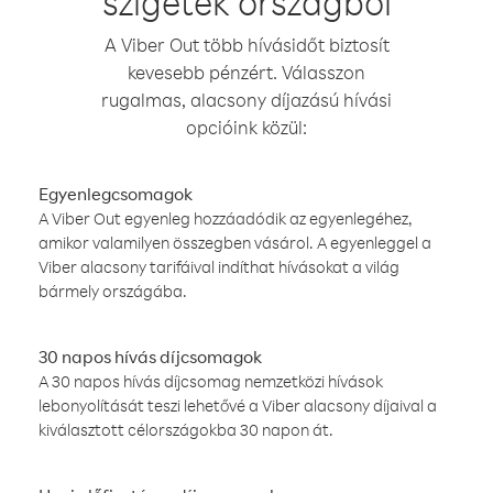
szigetek országból
A Viber Out több hívásidőt biztosít
kevesebb pénzért. Válasszon
rugalmas, alacsony díjazású hívási
opcióink közül:
Egyenlegcsomagok
A Viber Out egyenleg hozzáadódik az egyenlegéhez,
amikor valamilyen összegben vásárol. A egyenleggel a
Viber alacsony tarifáival indíthat hívásokat a világ
bármely országába.
30 napos hívás díjcsomagok
A 30 napos hívás díjcsomag nemzetközi hívások
lebonyolítását teszi lehetővé a Viber alacsony díjaival a
kiválasztott célországokba 30 napon át.