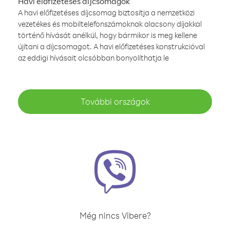
Havi előfizetéses díjcsomagok
A havi előfizetéses díjcsomag biztosítja a nemzetközi
vezetékes és mobiltelefonszámoknak alacsony díjakkal
történő hívását anélkül, hogy bármikor is meg kellene
újítani a díjcsomagot. A havi előfizetéses konstrukcióval
az eddigi hívásait olcsóbban bonyolíthatja le
További országok
Még nincs Vibere?