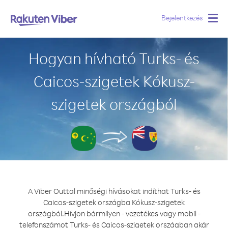
Bejelentkezés
Togg
navig
Hogyan hívható Turks- és
Caicos-szigetek Kókusz-
szigetek országból
A Viber Outtal minőségi hívásokat indíthat Turks- és
Caicos-szigetek országba Kókusz-szigetek
országból.
Hívjon bármilyen - vezetékes vagy mobil -
telefonszámot Turks- és Caicos-szigetek országban akár