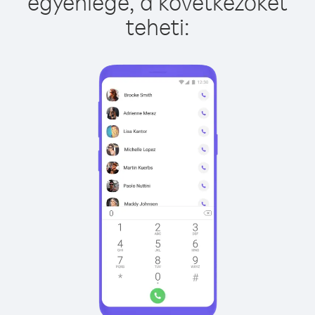
egyenlege, a következőket
teheti: