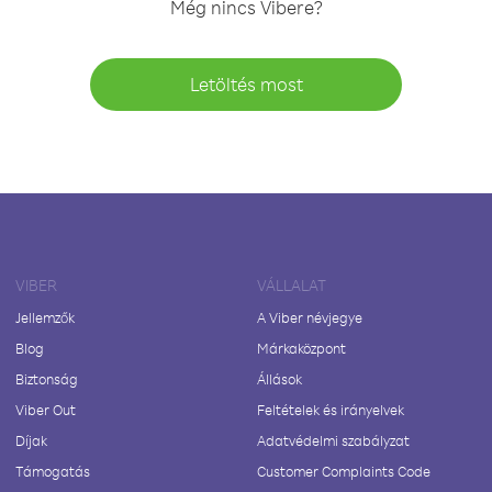
Még nincs Vibere?
Letöltés most
VIBER
VÁLLALAT
Jellemzők
A Viber névjegye
Blog
Márkaközpont
Biztonság
Állások
Viber Out
Feltételek és irányelvek
Díjak
Adatvédelmi szabályzat
Támogatás
Customer Complaints Code