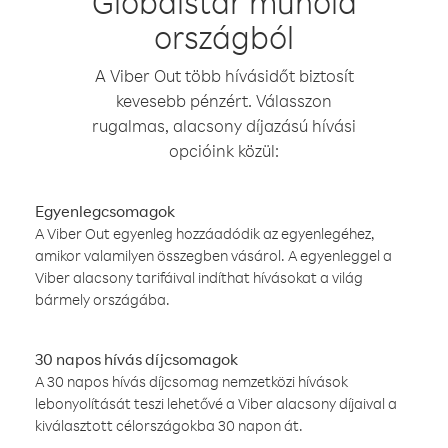
Globalstar műhold
országból
A Viber Out több hívásidőt biztosít
kevesebb pénzért. Válasszon
rugalmas, alacsony díjazású hívási
opcióink közül:
Egyenlegcsomagok
A Viber Out egyenleg hozzáadódik az egyenlegéhez,
amikor valamilyen összegben vásárol. A egyenleggel a
Viber alacsony tarifáival indíthat hívásokat a világ
bármely országába.
30 napos hívás díjcsomagok
A 30 napos hívás díjcsomag nemzetközi hívások
lebonyolítását teszi lehetővé a Viber alacsony díjaival a
kiválasztott célországokba 30 napon át.