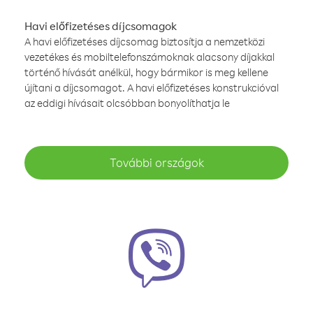
Havi előfizetéses díjcsomagok
A havi előfizetéses díjcsomag biztosítja a nemzetközi
vezetékes és mobiltelefonszámoknak alacsony díjakkal
történő hívását anélkül, hogy bármikor is meg kellene
újítani a díjcsomagot. A havi előfizetéses konstrukcióval
az eddigi hívásait olcsóbban bonyolíthatja le
További országok