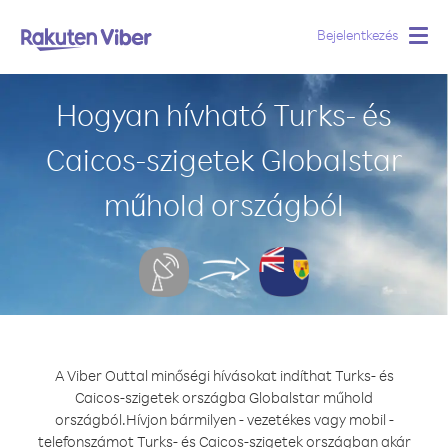
Bejelentkezés
Togg
navig
Hogyan hívható Turks- és
Caicos-szigetek Globalstar
műhold országból
A Viber Outtal minőségi hívásokat indíthat Turks- és
Caicos-szigetek országba Globalstar műhold
országból.
Hívjon bármilyen - vezetékes vagy mobil -
telefonszámot Turks- és Caicos-szigetek országban akár