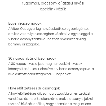
rugalmas, alacsony díjazású hívási
opcióink közül:
Egyenlegcsomagok
A Viber Out egyenleg hozzáadódik az egyenlegéhez,
amikor valamilyen összegben vásárol. A egyenleggel a
Viber alacsony tarifáival indíthat hívásokat a világ
bármely országába.
30 napos hívás díjcsomagok
A 30 napos hívás díjcsomag nemzetközi hívások
lebonyolítását teszi lehetővé a Viber alacsony díjaival a
kiválasztott célországokba 30 napon át.
Havi előfizetéses díjcsomagok
A havi előfizetéses díjcsomag biztosítja a nemzetközi
vezetékes és mobiltelefonszámoknak alacsony díjakkal
történő hívását anélkül, hogy bármikor is meg kellene