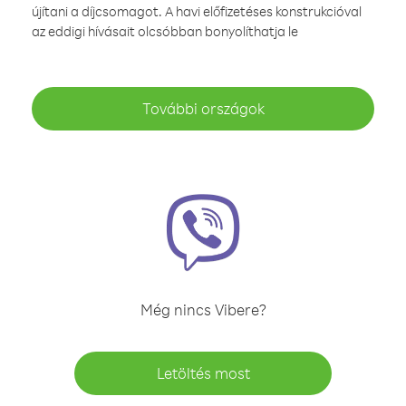
újítani a díjcsomagot. A havi előfizetéses konstrukcióval
az eddigi hívásait olcsóbban bonyolíthatja le
További országok
Még nincs Vibere?
Letöltés most