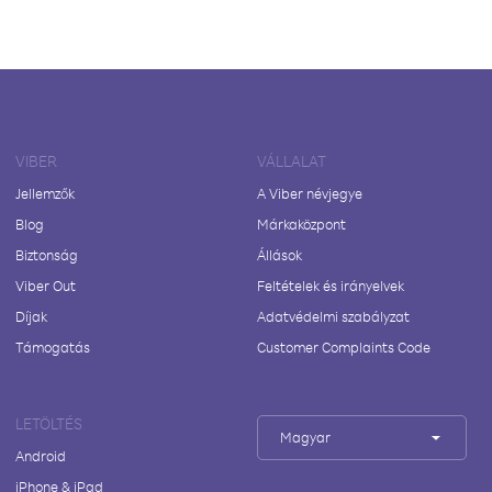
VIBER
VÁLLALAT
Jellemzők
A Viber névjegye
Blog
Márkaközpont
Biztonság
Állások
Viber Out
Feltételek és irányelvek
Díjak
Adatvédelmi szabályzat
Támogatás
Customer Complaints Code
LETÖLTÉS
Magyar
Android
iPhone & iPad