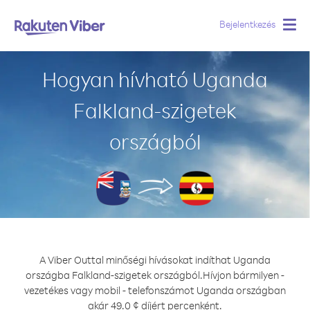
Bejelentkezés
Togg
navig
Hogyan hívható Uganda
Falkland-szigetek
országból
A Viber Outtal minőségi hívásokat indíthat Uganda
országba Falkland-szigetek országból.
Hívjon bármilyen -
vezetékes vagy mobil - telefonszámot Uganda országban
akár 49.0 ¢ díjért percenként.