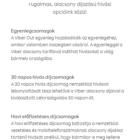
rugalmas, alacsony díjazású hívási
opcióink közül:
Egyenlegcsomagok
A Viber Out egyenleg hozzáadódik az egyenlegéhez,
amikor valamilyen összegben vásárol. A egyenleggel a
Viber alacsony tarifáival indíthat hívásokat a világ
bármely országába.
30 napos hívás díjcsomagok
A 30 napos hívás díjcsomag nemzetközi hívások
lebonyolítását teszi lehetővé a Viber alacsony díjaival a
kiválasztott célországokba 30 napon át.
Havi előfizetéses díjcsomagok
A havi előfizetéses díjcsomag biztosítja a nemzetközi
vezetékes és mobiltelefonszámoknak alacsony díjakkal
történő hívását anélkül, hogy bármikor is meg kellene