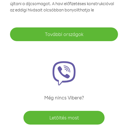
újítani a díjcsomagot. A havi előfizetéses konstrukcióval
az eddigi hívásait olcsóbban bonyolíthatja le
További országok
Még nincs Vibere?
Letöltés most