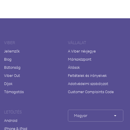
VIBER
VÁLLALAT
Jellemzők
A Viber névjegye
Blog
Márkaközpont
Biztonság
Állások
Viber Out
Feltételek és irányelvek
Díjak
Adatvédelmi szabályzat
Támogatás
Customer Complaints Code
LETÖLTÉS
Magyar
Android
iPhone & iPad