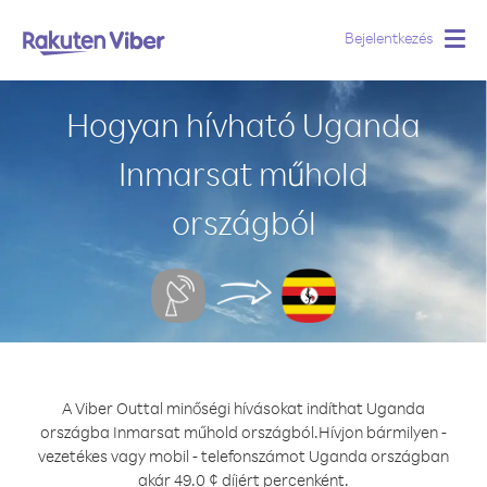
Bejelentkezés
Togg
navig
Hogyan hívható Uganda
Inmarsat műhold
országból
A Viber Outtal minőségi hívásokat indíthat Uganda
országba Inmarsat műhold országból.
Hívjon bármilyen -
vezetékes vagy mobil - telefonszámot Uganda országban
akár 49.0 ¢ díjért percenként.