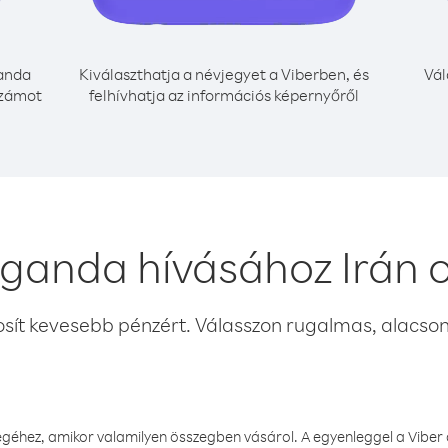
anda
Kiválaszthatja a névjegyet a Viberben, és
Vál
számot
felhívhatja az információs képernyőről
ganda hívásához Irán 
osít kevesebb pénzért. Válasszon rugalmas, alacsony
éhez, amikor valamilyen összegben vásárol. A egyenleggel a Viber a