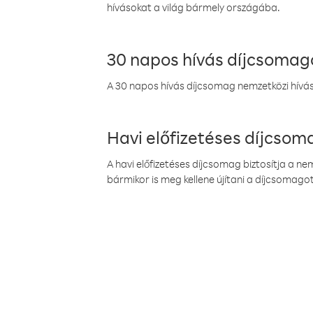
hívásokat a világ bármely országába.
30 napos hívás díjcsomag
A 30 napos hívás díjcsomag nemzetközi híváso
Havi előfizetéses díjcso
A havi előfizetéses díjcsomag biztosítja a n
bármikor is meg kellene újítani a díjcsomagot