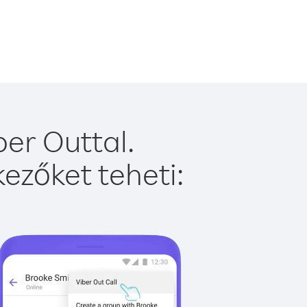
er Outtal.
ezőket teheti: