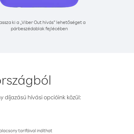
assza ki a „Viber Out hívás” lehetőséget a
párbeszédablak fejlécében
országból
 díjazású hívási opcióink közül:
lacsony tarifáival indíthat