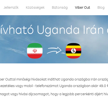
Jellemzők
Közösségek
Biztonság
Viber Out
Blog
ívható Uganda Irán 
ber Outtal minőségi hívásokat indíthat Uganda országba Irán orszá
 vezetékes vagy mobil - telefonszámot Uganda országban akár 49.0 ¢
agot vagy hívási díjcsomagot, hogy a legjobb percenkénti díjért h