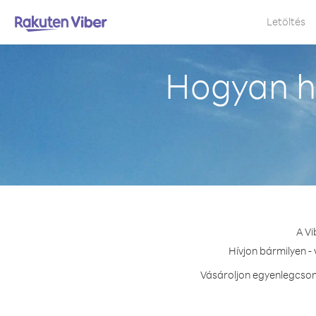
Letöltés
Hogyan h
A Vi
Hívjon bármilyen -
Vásároljon egyenlegcsom