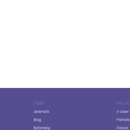
VIBER
VÁLLA
Jellemzők
A Viber
Blog
Márkak
Biztonság
Állások