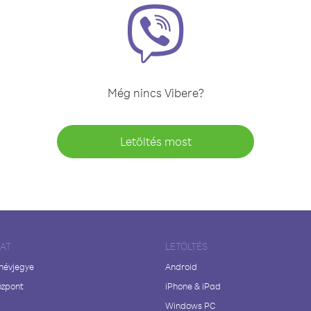
Még nincs Vibere?
Letöltés most
LAT
LETÖLTÉS
 névjegye
Android
özpont
iPhone & iPad
Windows PC