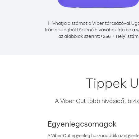
Hívhatja a számot a Viber tárcsázóval.
Ug
Irán országból történő hívásához írja be a 
az alábbiak szerint:
+
+
256
Helyi szám
Tippek U
A Viber Out több hívásidőt bizt
Egyenlegcsomagok
A Viber Out egyenleg hozzáadódik az egyenleg