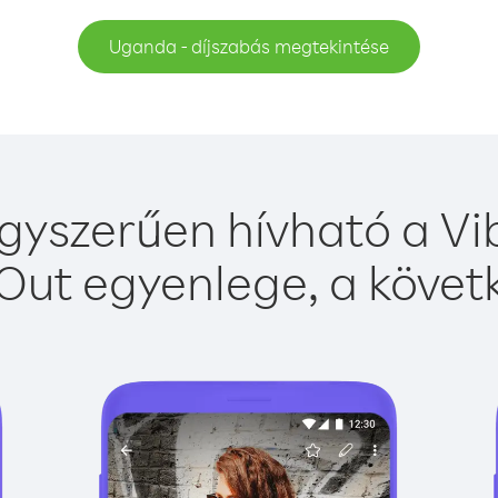
Uganda - díjszabás megtekintése
yszerűen hívható a Vib
Out egyenlege, a követk