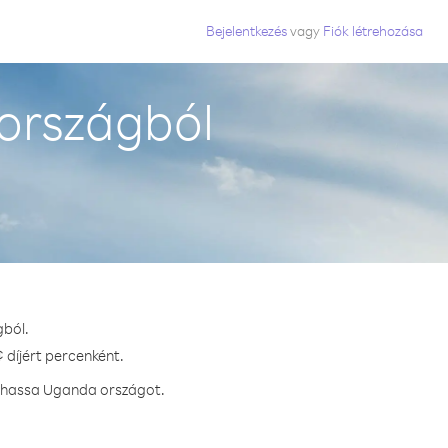
Bejelentkezés
vagy
Fiók létrehozása
országból
gból.
 díjért percenként.
ívhassa Uganda országot.