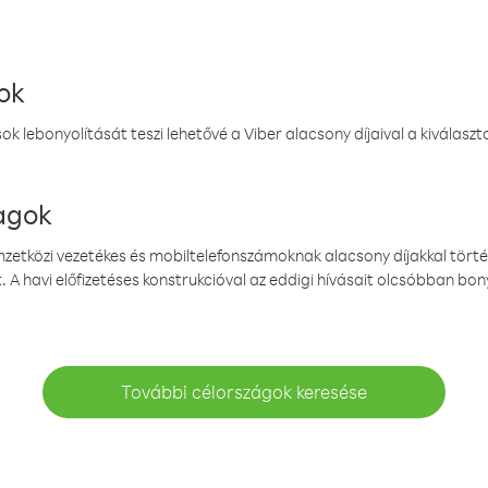
ok
k lebonyolítását teszi lehetővé a Viber alacsony díjaival a kiválas
magok
emzetközi vezetékes és mobiltelefonszámoknak alacsony díjakkal törté
. A havi előfizetéses konstrukcióval az eddigi hívásait olcsóbban bony
További célországok keresése