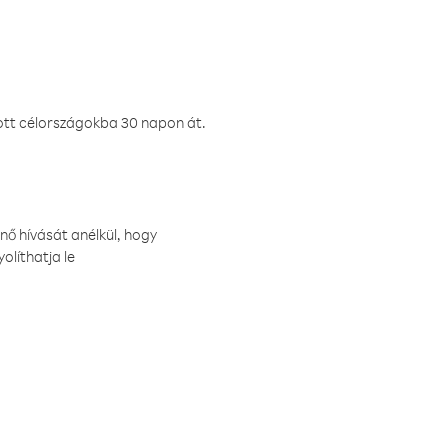
ztott célországokba 30 napon át.
nő hívását anélkül, hogy
olíthatja le