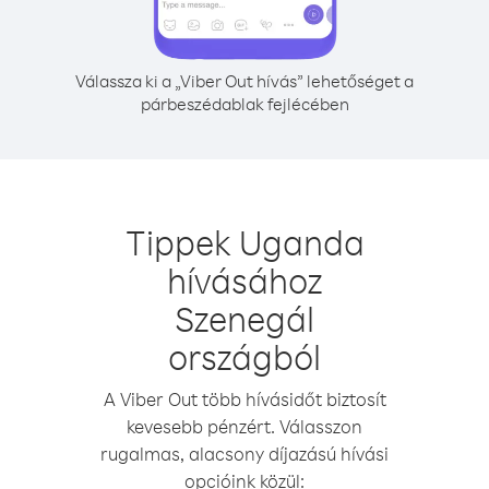
Válassza ki a „Viber Out hívás” lehetőséget a
párbeszédablak fejlécében
Tippek Uganda
hívásához
Szenegál
országból
A Viber Out több hívásidőt biztosít
kevesebb pénzért. Válasszon
rugalmas, alacsony díjazású hívási
opcióink közül: