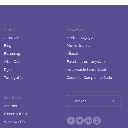
VIBER
VÁLLALAT
Jellemzők
A Viber névjegye
Blog
Márkaközpont
Biztonság
Állások
Viber Out
Feltételek és irányelvek
Díjak
Adatvédelmi szabályzat
Támogatás
Customer Complaints Code
LETÖLTÉS
Magyar
Android
iPhone & iPad
Windows PC