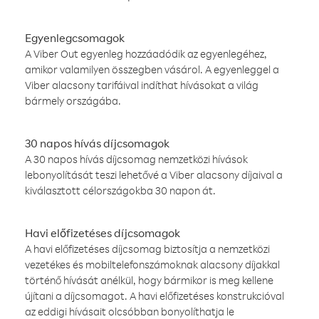
Egyenlegcsomagok
A Viber Out egyenleg hozzáadódik az egyenlegéhez,
amikor valamilyen összegben vásárol. A egyenleggel a
Viber alacsony tarifáival indíthat hívásokat a világ
bármely országába.
30 napos hívás díjcsomagok
A 30 napos hívás díjcsomag nemzetközi hívások
lebonyolítását teszi lehetővé a Viber alacsony díjaival a
kiválasztott célországokba 30 napon át.
Havi előfizetéses díjcsomagok
A havi előfizetéses díjcsomag biztosítja a nemzetközi
vezetékes és mobiltelefonszámoknak alacsony díjakkal
történő hívását anélkül, hogy bármikor is meg kellene
újítani a díjcsomagot. A havi előfizetéses konstrukcióval
az eddigi hívásait olcsóbban bonyolíthatja le