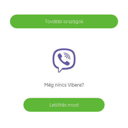
További országok
Még nincs Vibere?
Letöltés most