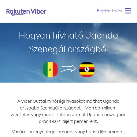
Bejelentkezés
Togg
navig
Hogyan hívható Uganda
Szenegál országból
A Viber Outtal minőségi hívásokat indíthat Uganda
országba Szenegál országból.
Hívjon bármilyen -
vezetékes vagy mobil - telefonszámot Uganda országban
akár 49.0 ¢ díjért percenként.
Vásároljon egyenlegcsomagot vagy hívási díjcsomagot,