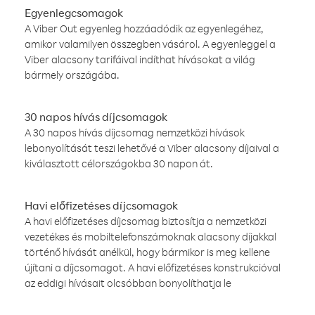
Egyenlegcsomagok
A Viber Out egyenleg hozzáadódik az egyenlegéhez,
amikor valamilyen összegben vásárol. A egyenleggel a
Viber alacsony tarifáival indíthat hívásokat a világ
bármely országába.
30 napos hívás díjcsomagok
A 30 napos hívás díjcsomag nemzetközi hívások
lebonyolítását teszi lehetővé a Viber alacsony díjaival a
kiválasztott célországokba 30 napon át.
Havi előfizetéses díjcsomagok
A havi előfizetéses díjcsomag biztosítja a nemzetközi
vezetékes és mobiltelefonszámoknak alacsony díjakkal
történő hívását anélkül, hogy bármikor is meg kellene
újítani a díjcsomagot. A havi előfizetéses konstrukcióval
az eddigi hívásait olcsóbban bonyolíthatja le