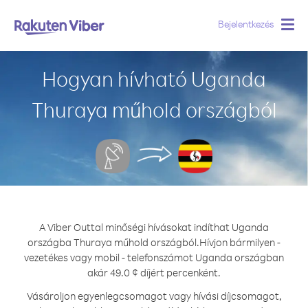
Bejelentkezés
Togg
navig
Hogyan hívható Uganda
Thuraya műhold országból
A Viber Outtal minőségi hívásokat indíthat Uganda
országba Thuraya műhold országból.
Hívjon bármilyen -
vezetékes vagy mobil - telefonszámot Uganda országban
akár 49.0 ¢ díjért percenként.
Vásároljon egyenlegcsomagot vagy hívási díjcsomagot,