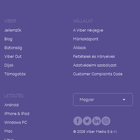
VIBER
VÁLLALAT
Jellemzők
A Viber névjegye
Blog
Márkaközpont
Biztonság
Állások
Viber Out
Feltételek és irányelvek
Díjak
Adatvédelmi szabályzat
Támogatás
Customer Complaints Code
LETÖLTÉS
Magyar
Android
iPhone & iPad
Windows PC
Mac
©
2026
Viber Media S.à r.l.
Linux