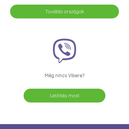
További országok
Még nincs Vibere?
Letöltés most