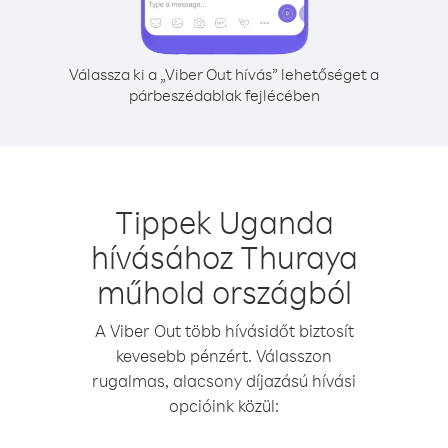
Válassza ki a „Viber Out hívás” lehetőséget a
párbeszédablak fejlécében
Tippek Uganda
hívásához Thuraya
műhold országból
A Viber Out több hívásidőt biztosít
kevesebb pénzért. Válasszon
rugalmas, alacsony díjazású hívási
opcióink közül: