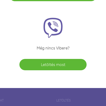
Még nincs Vibere?
Letöltés most
LAT
LETÖLTÉS