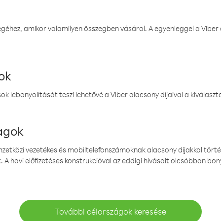
éhez, amikor valamilyen összegben vásárol. A egyenleggel a Viber a
ok
k lebonyolítását teszi lehetővé a Viber alacsony díjaival a kiválas
magok
emzetközi vezetékes és mobiltelefonszámoknak alacsony díjakkal törté
. A havi előfizetéses konstrukcióval az eddigi hívásait olcsóbban bony
További célországok keresése