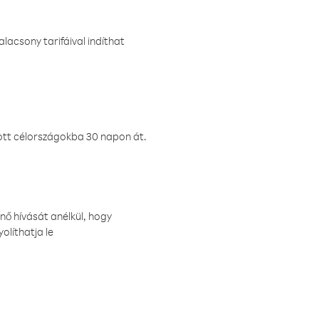
lacsony tarifáival indíthat
ztott célországokba 30 napon át.
nő hívását anélkül, hogy
olíthatja le