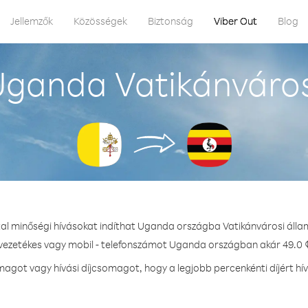
Jellemzők
Közösségek
Biztonság
Viber Out
Blog
ganda Vatikánváros
tal minőségi hívásokat indíthat Uganda országba Vatikánvárosi álla
 vezetékes vagy mobil - telefonszámot Uganda országban akár 49.0 ¢
agot vagy hívási díjcsomagot, hogy a legjobb percenkénti díjért h