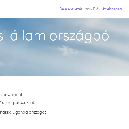
Bejelentkezés
vagy
Fiók létrehozása
i állam országból
m országból.
 díjért percenként.
ívhassa Uganda országot.