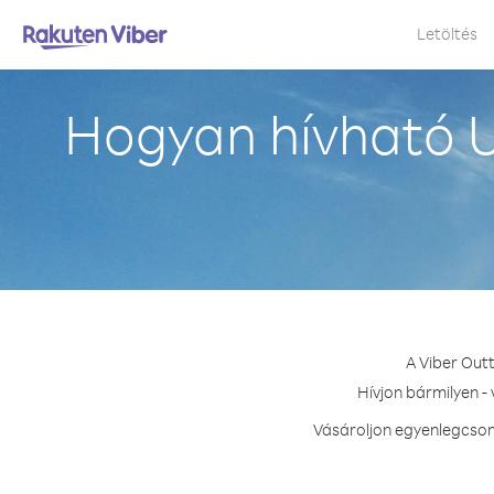
Letöltés
Hogyan hívható U
A Viber Out
Hívjon bármilyen -
Vásároljon egyenlegcsom