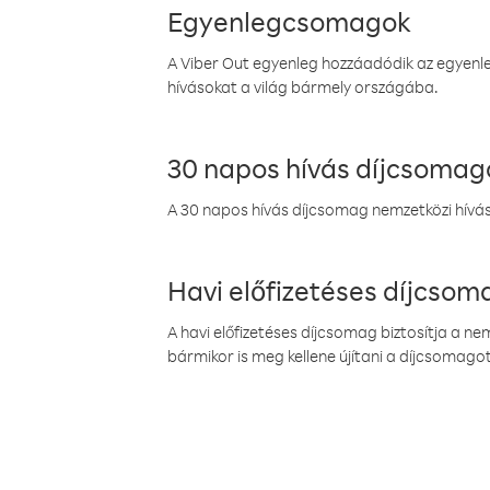
Egyenlegcsomagok
A Viber Out egyenleg hozzáadódik az egyenleg
hívásokat a világ bármely országába.
30 napos hívás díjcsomag
A 30 napos hívás díjcsomag nemzetközi híváso
Havi előfizetéses díjcso
A havi előfizetéses díjcsomag biztosítja a n
bármikor is meg kellene újítani a díjcsomagot