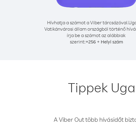
Hívhatja a számot a Viber tárcsázóval.
Ug
Vatikánvárosi állam országból történő hív
írja be a számot az alábbiak
szerint:
+
+
256
Helyi szám
Tippek Uga
A Viber Out több hívásidőt bizt