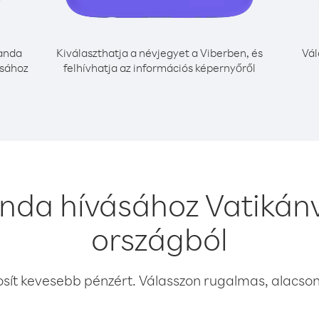
anda
Kiválaszthatja a névjegyet a Viberben, és
Vál
ásához
felhívhatja az információs képernyőről
nda hívásához Vatikánv
országból
osít kevesebb pénzért. Válasszon rugalmas, alacsony