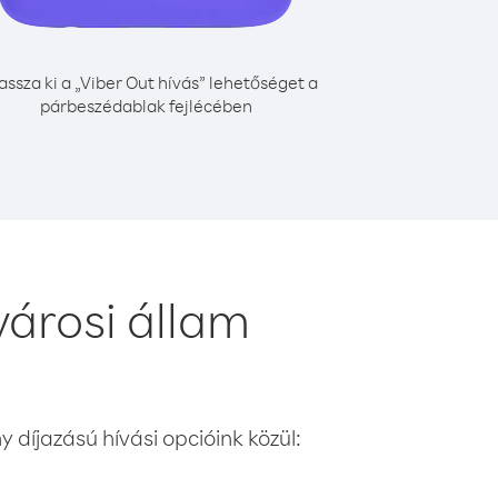
assza ki a „Viber Out hívás” lehetőséget a
párbeszédablak fejlécében
árosi állam
 díjazású hívási opcióink közül: