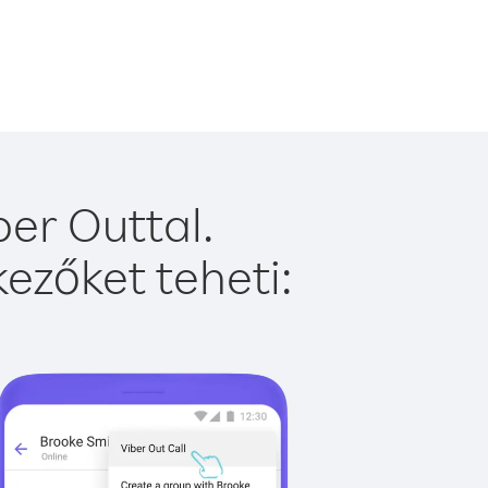
er Outtal.
ezőket teheti: