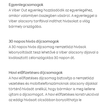
Egyenlegcsomagok
A Viber Out egyenleg hozzáadódik az egyenlegéhez,
amikor valamilyen összegben vásárol. A egyenleggel a
Viber alacsony tarifáival indíthat hívásokat a világ
bármely országába.
30 napos hívás díjcsomagok
A 30 napos hívás díjcsomag nemzetközi hívások
lebonyolítását teszi lehetővé a Viber alacsony díjaival a
kiválasztott célországokba 30 napon át.
Havi előfizetéses díjcsomagok
A havi előfizetéses díjcsomag biztosítja a nemzetközi
vezetékes és mobiltelefonszámoknak alacsony díjakkal
történő hívását anélkül, hogy bármikor is meg kellene
újítani a díjcsomagot. A havi előfizetéses konstrukcióval
az eddigi hívásait olcsóbban bonyolíthatja le