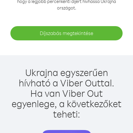
hogy a legjobb percenkénti díjért hívhassa Ukrajna
országot.
Díjszabás megtekintése
Ukrajna egyszerűen
hívható a Viber Outtal.
Ha van Viber Out
egyenlege, a következőket
teheti: