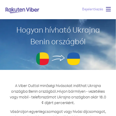
Bejelentkezés
Togg
navig
Hogyan hívható Ukrajna
Benin országból
A Viber Outtal minőségi hívásokat indíthat Ukrajna
országba Benin országból.
Hívjon bármilyen - vezetékes
vagy mobil - telefonszámot Ukrajna országban akár 18.0
¢ díjért percenként.
Vásároljon egyenlegcsomagot vagy hívási díjcsomagot,