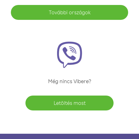
További országok
Még nincs Vibere?
Letöltés most