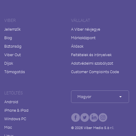
VIBER
VÁLLALAT
Jellemzők
A Viber névjegye
Blog
Márkaközpont
Biztonság
Állások
Viber Out
Feltételek és irányelvek
Díjak
Adatvédelmi szabályzat
Támogatás
Customer Complaints Code
LETÖLTÉS
Magyar
Android
iPhone & iPad
Windows PC
Mac
©
2026
Viber Media S.à r.l.
Linux