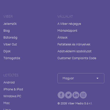
VIBER
VÁLLALAT
Jellemzők
A Viber névjegye
Blog
Márkaközpont
Biztonság
Állások
Viber Out
Feltételek és irányelvek
Díjak
Adatvédelmi szabályzat
Támogatás
Customer Complaints Code
LETÖLTÉS
Magyar
Android
iPhone & iPad
Windows PC
Mac
©
2026
Viber Media S.à r.l.
Linux