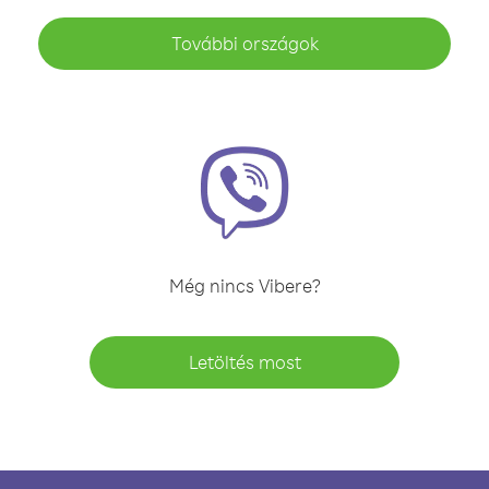
További országok
Még nincs Vibere?
Letöltés most