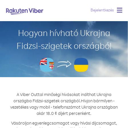
Bejelentkezés
Togg
navig
Hogyan hívható Ukrajna
Fidzsi-szigetek országból
A Viber Outtal minőségi hívásokat indíthat Ukrajna
országba Fidzsi-szigetek országból.
Hívjon bármilyen -
vezetékes vagy mobil - telefonszámot Ukrajna országban
akár 18.0 ¢ díjért percenként.
Vásároljon egyenlegcsomagot vagy hívási díjcsomagot,