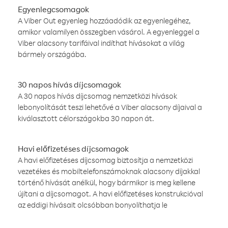
Egyenlegcsomagok
A Viber Out egyenleg hozzáadódik az egyenlegéhez,
amikor valamilyen összegben vásárol. A egyenleggel a
Viber alacsony tarifáival indíthat hívásokat a világ
bármely országába.
30 napos hívás díjcsomagok
A 30 napos hívás díjcsomag nemzetközi hívások
lebonyolítását teszi lehetővé a Viber alacsony díjaival a
kiválasztott célországokba 30 napon át.
Havi előfizetéses díjcsomagok
A havi előfizetéses díjcsomag biztosítja a nemzetközi
vezetékes és mobiltelefonszámoknak alacsony díjakkal
történő hívását anélkül, hogy bármikor is meg kellene
újítani a díjcsomagot. A havi előfizetéses konstrukcióval
az eddigi hívásait olcsóbban bonyolíthatja le