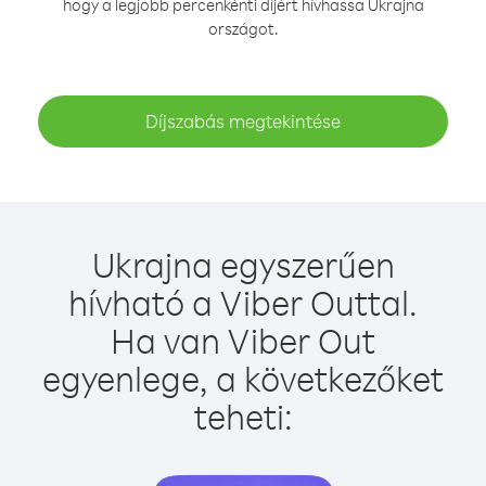
hogy a legjobb percenkénti díjért hívhassa Ukrajna
országot.
Díjszabás megtekintése
Ukrajna egyszerűen
hívható a Viber Outtal.
Ha van Viber Out
egyenlege, a következőket
teheti: