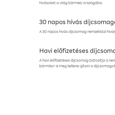
hívásokat a világ bármely országába.
30 napos hívás díjcsomag
A 30 napos hívás díjcsomag nemzetközi híváso
Havi előfizetéses díjcso
A havi előfizetéses díjcsomag biztosítja a n
bármikor is meg kellene újítani a díjcsomagot