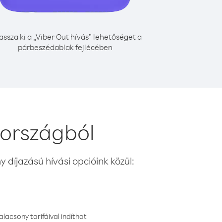
assza ki a „Viber Out hívás” lehetőséget a
párbeszédablak fejlécében
 országból
 díjazású hívási opcióink közül:
lacsony tarifáival indíthat