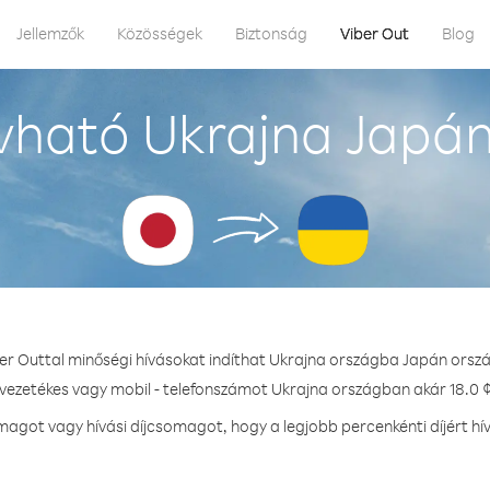
Jellemzők
Közösségek
Biztonság
Viber Out
Blog
vható Ukrajna Japán
er Outtal minőségi hívásokat indíthat Ukrajna országba Japán orsz
 vezetékes vagy mobil - telefonszámot Ukrajna országban akár 18.0 ¢
agot vagy hívási díjcsomagot, hogy a legjobb percenkénti díjért hí