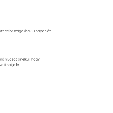
ztott célországokba 30 napon át.
nő hívását anélkül, hogy
olíthatja le