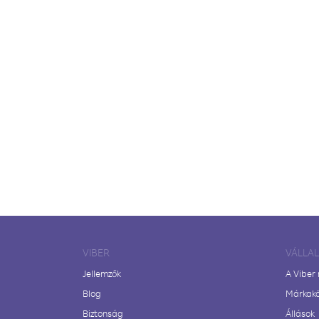
VIBER
VÁLLA
Jellemzők
A Viber
Blog
Márkak
Biztonság
Állások