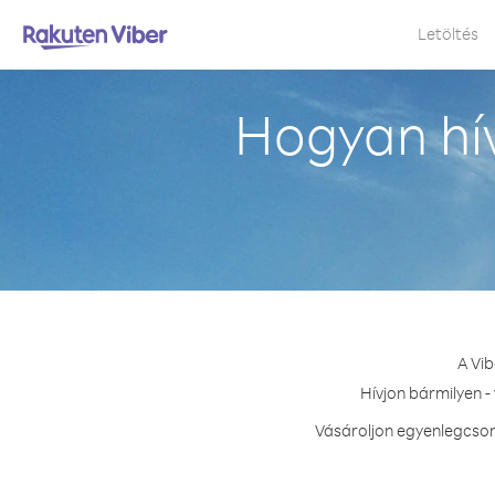
Letöltés
Hogyan hí
A Vib
Hívjon bármilyen -
Vásároljon egyenlegcsom