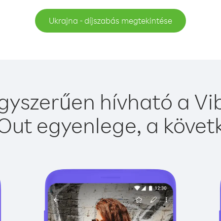
Ukrajna - díjszabás megtekintése
gyszerűen hívható a Vib
Out egyenlege, a követk