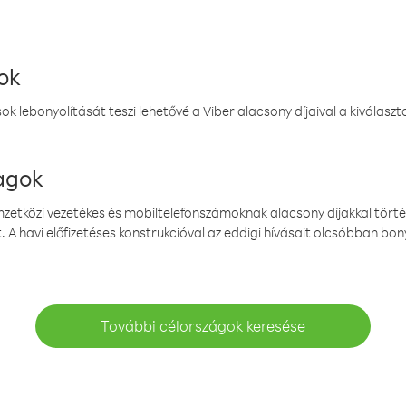
ok
k lebonyolítását teszi lehetővé a Viber alacsony díjaival a kiválas
magok
emzetközi vezetékes és mobiltelefonszámoknak alacsony díjakkal törté
. A havi előfizetéses konstrukcióval az eddigi hívásait olcsóbban bony
További célországok keresése