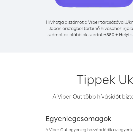
Hívhatja a számot a Viber tárcsázóval.
Ukr
Japán országból történő hívásához írja b
számot az alábbiak szerint:
+
+
380
Helyi 
Tippek Uk
A Viber Out több hívásidőt bizt
Egyenlegcsomagok
A Viber Out egyenleg hozzáadódik az egyenleg