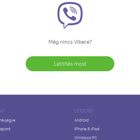
Még nincs Vibere?
Letöltés most
LAT
LETÖLTÉS
 névjegye
Android
özpont
iPhone & iPad
Windows PC