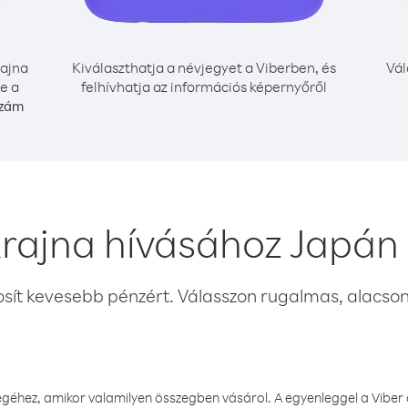
ajna
Kiválaszthatja a névjegyet a Viberben, és
Vál
e a
felhívhatja az információs képernyőről
szám
rajna hívásához Japán
osít kevesebb pénzért. Válasszon rugalmas, alacsony
éhez, amikor valamilyen összegben vásárol. A egyenleggel a Viber a