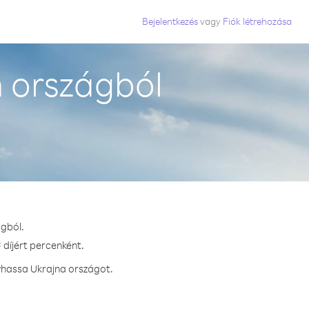
Bejelentkezés
vagy
Fiók létrehozása
 országból
ágból.
 díjért percenként.
vhassa Ukrajna országot.