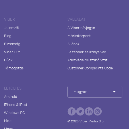
VIBER
VÁLLALAT
Jellemzők
A Viber névjegye
Blog
Márkaközpont
Biztonság
Állások
Viber Out
Feltételek és irányelvek
Díjak
Adatvédelmi szabályzat
Támogatás
Customer Complaints Code
LETÖLTÉS
Magyar
Android
iPhone & iPad
Windows PC
Mac
©
2026
Viber Media S.à r.l.
Linux