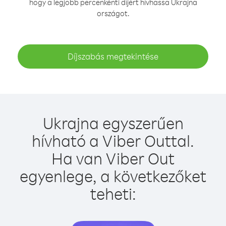
hogy a legjobb percenkénti díjért hívhassa Ukrajna
országot.
Díjszabás megtekintése
Ukrajna egyszerűen
hívható a Viber Outtal.
Ha van Viber Out
egyenlege, a következőket
teheti: