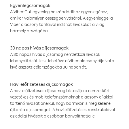
Egyenlegcsomagok
A Viber Out egyenleg hozzáadódik az egyenlegéhez,
amikor valamilyen összegben vásárol. A egyenleggel a
Viber alacsony tarifáival indíthat hívásokat a világ
bármely országába.
30 napos hívás díjcsomagok
A 30 napos hívás díjcsomag nemzetközi hívások
lebonyolítását teszi lehetővé a Viber alacsony díjaival a
kiválasztott célországokba 30 napon át.
Havi előfizetéses díjcsomagok
A havi előfizetéses díjcsomag biztosítja a nemzetközi
vezetékes és mobiltelefonszámoknak alacsony díjakkal
történő hívását anélkül, hogy bármikor is meg kellene
újítani a díjcsomagot. A havi előfizetéses konstrukcióval
az eddigi hívásait olcsóbban bonyolíthatja le