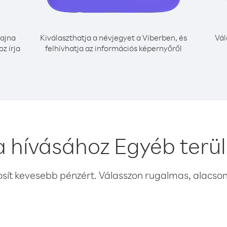
ajna
Kiválaszthatja a névjegyet a Viberben, és
Vál
z írja
felhívhatja az információs képernyőről
a hívásához Egyéb terül
osít kevesebb pénzért. Válasszon rugalmas, alacsony