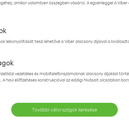
éhez, amikor valamilyen összegben vásárol. A egyenleggel a Viber a
ok
k lebonyolítását teszi lehetővé a Viber alacsony díjaival a kiválas
magok
emzetközi vezetékes és mobiltelefonszámoknak alacsony díjakkal törté
. A havi előfizetéses konstrukcióval az eddigi hívásait olcsóbban bony
További célországok keresése