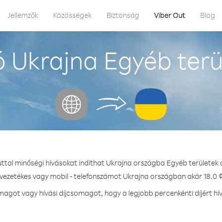
Jellemzők
Közösségek
Biztonság
Viber Out
Blog
 Ukrajna Egyéb terü
uttal minőségi hívásokat indíthat Ukrajna országba Egyéb területek 
 vezetékes vagy mobil - telefonszámot Ukrajna országban akár 18.0 ¢
agot vagy hívási díjcsomagot, hogy a legjobb percenkénti díjért hí