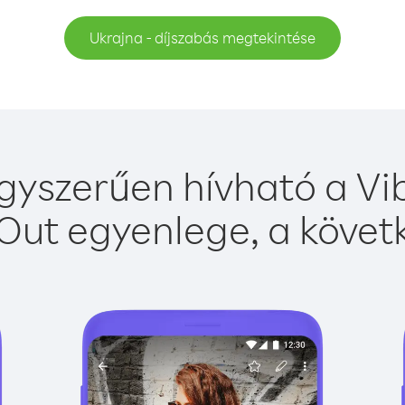
Ukrajna - díjszabás megtekintése
gyszerűen hívható a Vib
Out egyenlege, a követk