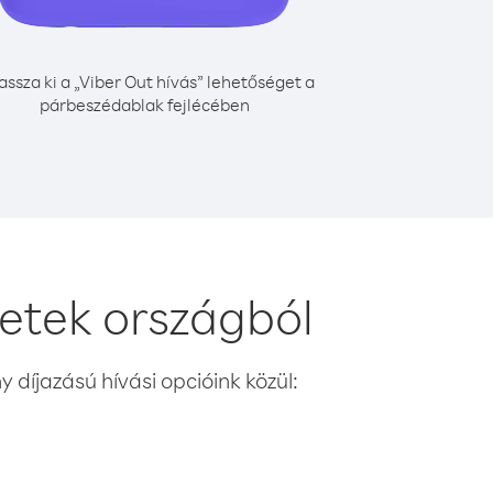
assza ki a „Viber Out hívás” lehetőséget a
párbeszédablak fejlécében
etek országból
 díjazású hívási opcióink közül: