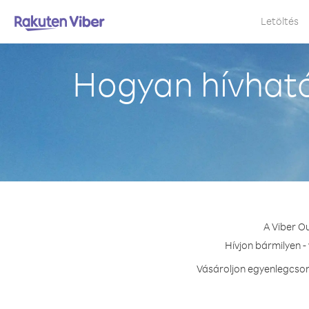
Letöltés
Hogyan hívható
A Viber O
Hívjon bármilyen -
Vásároljon egyenlegcsom