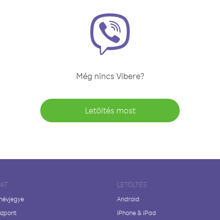
Még nincs Vibere?
Letöltés most
LAT
LETÖLTÉS
 névjegye
Android
özpont
iPhone & iPad