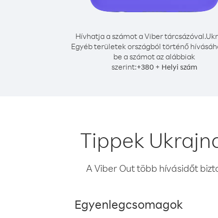
Hívhatja a számot a Viber tárcsázóval.
Ukr
Egyéb területek országból történő hívásáho
be a számot az alábbiak
szerint:
+
+
380
Helyi szám
Tippek Ukrajn
A Viber Out több hívásidőt bizt
Egyenlegcsomagok