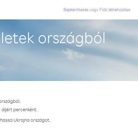
Bejelentkezés
vagy
Fiók létrehozása
letek országból
országból.
 díjért percenként.
vhassa Ukrajna országot.