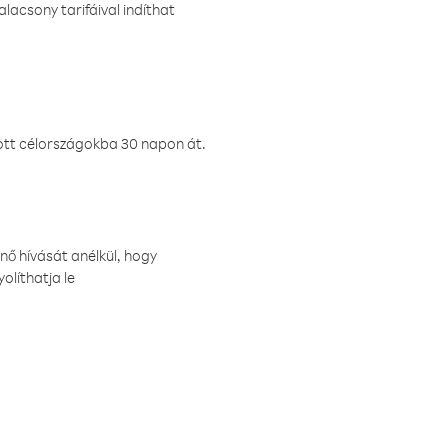
lacsony tarifáival indíthat
ztott célországokba 30 napon át.
nő hívását anélkül, hogy
olíthatja le