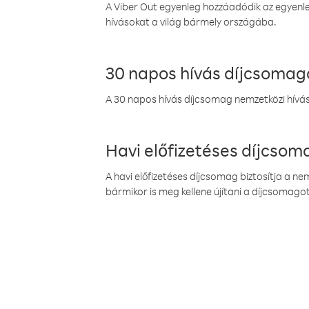
A Viber Out egyenleg hozzáadódik az egyenleg
hívásokat a világ bármely országába.
30 napos hívás díjcsomag
A 30 napos hívás díjcsomag nemzetközi híváso
Havi előfizetéses díjcso
A havi előfizetéses díjcsomag biztosítja a n
bármikor is meg kellene újítani a díjcsomagot