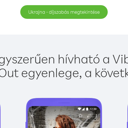
Ukrajna - díjszabás megtekintése
gyszerűen hívható a Vib
Out egyenlege, a követk