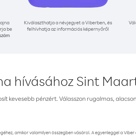
ajna
Kiválaszthatja a névjegyet a Viberben, és
Vál
rja be
felhívhatja az információs képernyőről
 szám
na hívásához Sint Maar
osít kevesebb pénzért. Válasszon rugalmas, alacsony
éhez, amikor valamilyen összegben vásárol. A egyenleggel a Viber a