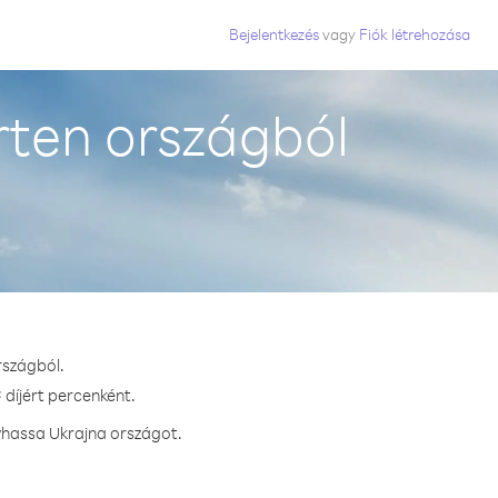
Bejelentkezés
vagy
Fiók létrehozása
rten országból
rszágból.
 díjért percenként.
vhassa Ukrajna országot.