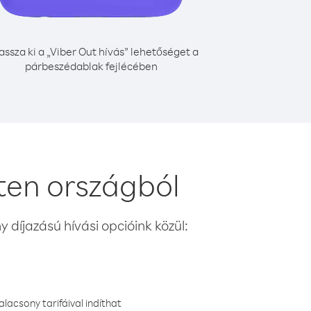
assza ki a „Viber Out hívás” lehetőséget a
párbeszédablak fejlécében
ten országból
 díjazású hívási opcióink közül:
lacsony tarifáival indíthat