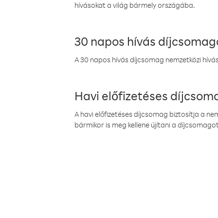
hívásokat a világ bármely országába.
30 napos hívás díjcsomag
A 30 napos hívás díjcsomag nemzetközi híváso
Havi előfizetéses díjcso
A havi előfizetéses díjcsomag biztosítja a n
bármikor is meg kellene újítani a díjcsomagot