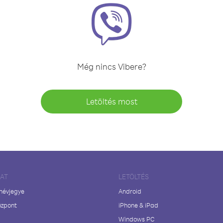
Még nincs Vibere?
Letöltés most
LAT
LETÖLTÉS
 névjegye
Android
özpont
iPhone & iPad
Windows PC