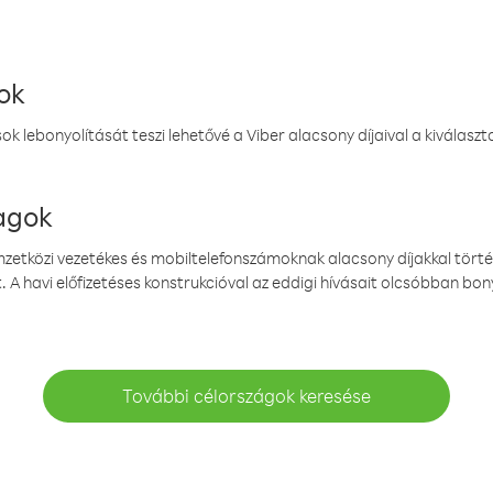
ok
k lebonyolítását teszi lehetővé a Viber alacsony díjaival a kiválas
magok
emzetközi vezetékes és mobiltelefonszámoknak alacsony díjakkal törté
. A havi előfizetéses konstrukcióval az eddigi hívásait olcsóbban bony
További célországok keresése