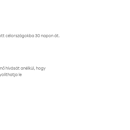
ztott célországokba 30 napon át.
nő hívását anélkül, hogy
olíthatja le