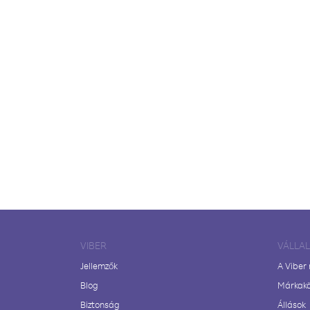
VIBER
VÁLLA
Jellemzők
A Viber
Blog
Márkak
Biztonság
Állások