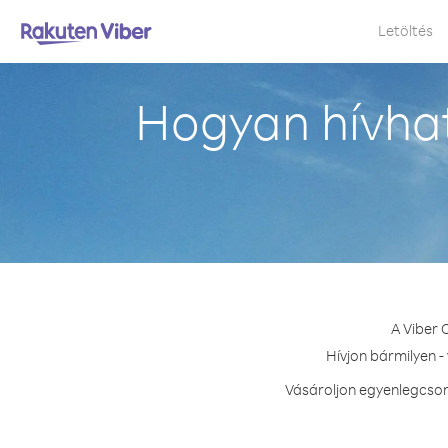
Letöltés
Hogyan hívhat
A Viber 
Hívjon bármilyen -
Vásároljon egyenlegcsom