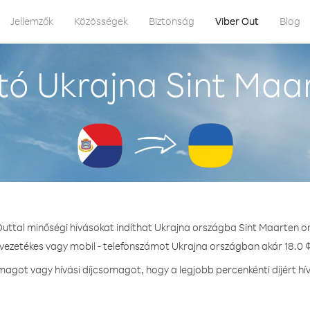
Jellemzők
Közösségek
Biztonság
Viber Out
Blog
ó Ukrajna Sint Maa
Outtal minőségi hívásokat indíthat Ukrajna országba Sint Maarten o
 vezetékes vagy mobil - telefonszámot Ukrajna országban akár 18.0 ¢
agot vagy hívási díjcsomagot, hogy a legjobb percenkénti díjért hí