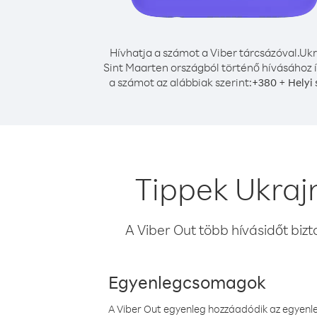
Hívhatja a számot a Viber tárcsázóval.
Ukr
Sint Maarten országból történő hívásához í
a számot az alábbiak szerint:
+
+
380
Helyi
Tippek Ukraj
A Viber Out több hívásidőt bizt
Egyenlegcsomagok
A Viber Out egyenleg hozzáadódik az egyenleg