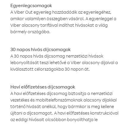
Egyenlegcsomagok
A Viber Out egyenleg hozzáadódik az egyenlegéhez,
amikor valamilyen összegben vásárol. A egyenleggel a
Viber alacsony tarifáival indíthat hívásokat a világ
bármely országába.
30 napos hívás díjcsomagok
A 30 napos hívás díjcsomag nemzetközi hívások
lebonyolítását teszi lehetővé a Viber alacsony díjaival a
kiválasztott célországokba 30 napon át.
Havi előfizetéses díjcsomagok
A havi előfizetéses díjcsomag biztosítja a nemzetközi
vezetékes és mobiltelefonszámoknak alacsony díjakkal
történő hívását anélkül, hogy bármikor is meg kellene
újítani a díjcsomagot. A havi előfizetéses konstrukcióval
az eddigi hívásait olcsóbban bonyolíthatja le