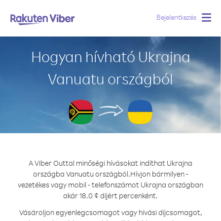
Bejelentkezés
Togg
navig
Hogyan hívható Ukrajna
Vanuatu országból
A Viber Outtal minőségi hívásokat indíthat Ukrajna
országba Vanuatu országból.
Hívjon bármilyen -
vezetékes vagy mobil - telefonszámot Ukrajna országban
akár 18.0 ¢ díjért percenként.
Vásároljon egyenlegcsomagot vagy hívási díjcsomagot,