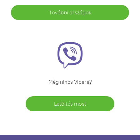
További országok
Még nincs Vibere?
Letöltés most