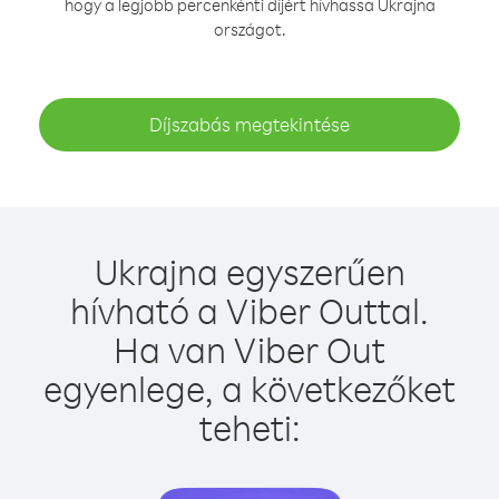
hogy a legjobb percenkénti díjért hívhassa Ukrajna
országot.
Díjszabás megtekintése
Ukrajna egyszerűen
hívható a Viber Outtal.
Ha van Viber Out
egyenlege, a következőket
teheti: