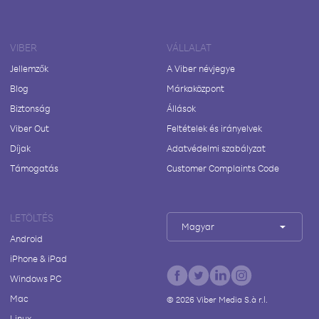
VIBER
VÁLLALAT
Jellemzők
A Viber névjegye
Blog
Márkaközpont
Biztonság
Állások
Viber Out
Feltételek és irányelvek
Díjak
Adatvédelmi szabályzat
Támogatás
Customer Complaints Code
LETÖLTÉS
Magyar
Android
iPhone & iPad
Windows PC
Mac
©
2026
Viber Media S.à r.l.
Linux