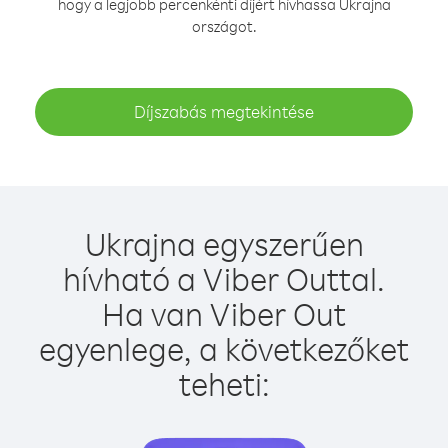
hogy a legjobb percenkénti díjért hívhassa Ukrajna
országot.
Díjszabás megtekintése
Ukrajna egyszerűen
hívható a Viber Outtal.
Ha van Viber Out
egyenlege, a következőket
teheti: