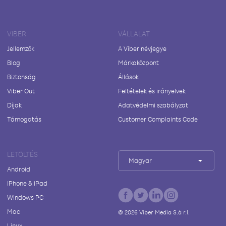
VIBER
VÁLLALAT
Jellemzők
A Viber névjegye
Blog
Márkaközpont
Biztonság
Állások
Viber Out
Feltételek és irányelvek
Díjak
Adatvédelmi szabályzat
Támogatás
Customer Complaints Code
LETÖLTÉS
Magyar
Android
iPhone & iPad
Windows PC
Mac
©
2026
Viber Media S.à r.l.
Linux