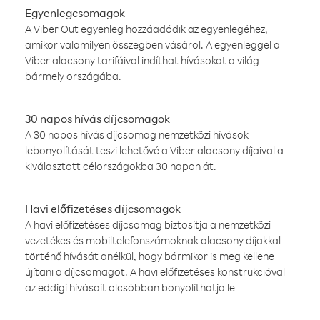
Egyenlegcsomagok
A Viber Out egyenleg hozzáadódik az egyenlegéhez,
amikor valamilyen összegben vásárol. A egyenleggel a
Viber alacsony tarifáival indíthat hívásokat a világ
bármely országába.
30 napos hívás díjcsomagok
A 30 napos hívás díjcsomag nemzetközi hívások
lebonyolítását teszi lehetővé a Viber alacsony díjaival a
kiválasztott célországokba 30 napon át.
Havi előfizetéses díjcsomagok
A havi előfizetéses díjcsomag biztosítja a nemzetközi
vezetékes és mobiltelefonszámoknak alacsony díjakkal
történő hívását anélkül, hogy bármikor is meg kellene
újítani a díjcsomagot. A havi előfizetéses konstrukcióval
az eddigi hívásait olcsóbban bonyolíthatja le