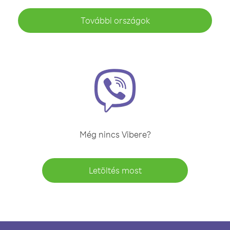
További országok
Még nincs Vibere?
Letöltés most