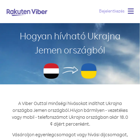
Bejelentkezés
Togg
navig
Hogyan hívható Ukrajna
Jemen országból
A Viber Outtal minőségi hívásokat indíthat Ukrajna
országba Jemen országból.
Hívjon bármilyen - vezetékes
vagy mobil - telefonszámot Ukrajna országban akár 18.0
¢ díjért percenként.
Vásároljon egyenlegcsomagot vagy hívási díjcsomagot,