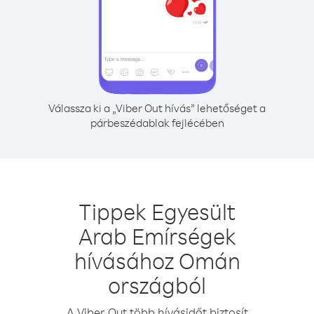
Válassza ki a „Viber Out hívás” lehetőséget a
párbeszédablak fejlécében
Tippek Egyesült
Arab Emírségek
hívásához Omán
országból
A Viber Out több hívásidőt biztosít