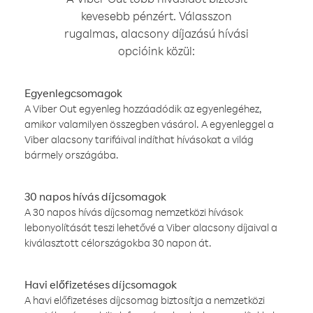
kevesebb pénzért. Válasszon
rugalmas, alacsony díjazású hívási
opcióink közül:
Egyenlegcsomagok
A Viber Out egyenleg hozzáadódik az egyenlegéhez,
amikor valamilyen összegben vásárol. A egyenleggel a
Viber alacsony tarifáival indíthat hívásokat a világ
bármely országába.
30 napos hívás díjcsomagok
A 30 napos hívás díjcsomag nemzetközi hívások
lebonyolítását teszi lehetővé a Viber alacsony díjaival a
kiválasztott célországokba 30 napon át.
Havi előfizetéses díjcsomagok
A havi előfizetéses díjcsomag biztosítja a nemzetközi