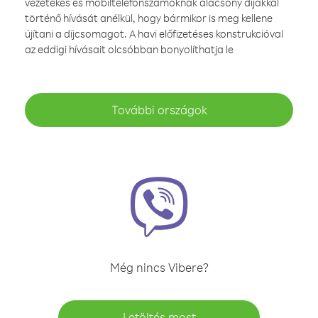
vezetékes és mobiltelefonszámoknak alacsony díjakkal
történő hívását anélkül, hogy bármikor is meg kellene
újítani a díjcsomagot. A havi előfizetéses konstrukcióval
az eddigi hívásait olcsóbban bonyolíthatja le
További országok
Még nincs Vibere?
Letöltés most