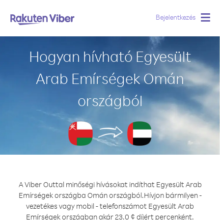
Bejelentkezés
Togg
navig
Hogyan hívható Egyesült
Arab Emírségek Omán
országból
A Viber Outtal minőségi hívásokat indíthat Egyesült Arab
Emírségek országba Omán országból.
Hívjon bármilyen -
vezetékes vagy mobil - telefonszámot Egyesült Arab
Emírségek országban akár 23.0 ¢ díjért percenként.