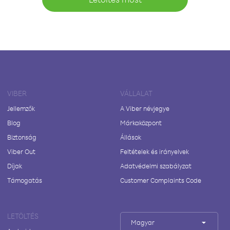
VIBER
VÁLLALAT
Jellemzők
A Viber névjegye
Blog
Márkaközpont
Biztonság
Állások
Viber Out
Feltételek és irányelvek
Díjak
Adatvédelmi szabályzat
Támogatás
Customer Complaints Code
LETÖLTÉS
Magyar